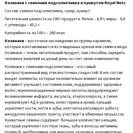
Козинаки с семенами подсолнечника и кунжутом Royal Nuts
Состав: семена подсолнечника, сахар, кунжут.
Питательная ценность на 100 г продукта: белки – 4,9 г; жиры – 9,8
г; углеводы – 65,1 г.
Калорийность на 100 г – 260 ккал
Козинаки
– восточное наслаждение из группы карамели,
которые изготавливаются из очищенных орехов или семян и меда.
Козинаки — очень питательный продукт, они способны зарядить
человека энергией на целый день за счет своих компонентов.
Козинаки с семенами подсолнечника – это самый
распространенный вид этих восточных сладостей. В его состав
входят элементы, которые положительно влияют на организм:
витамин Е улучшает состояние кожи, поддерживает здоровье
волос; мононенасыщенные жирные кислоты предупреждают
возникновение инфаркта, инсульта, атеросклероза, а также
нормализуют АД и уровень холестерина в крови; кальций
укрепляет кости, ногти и зубы; клетчатка регулирует работу
желудочно-кишечного тракта, участвует в обменных процессах.
Кунжутные семена содержат: большое количество кальция,
который укрепляет костную ткань, зубы и волосы; витамины
группы В, необходимые для женского здоровья, положительно