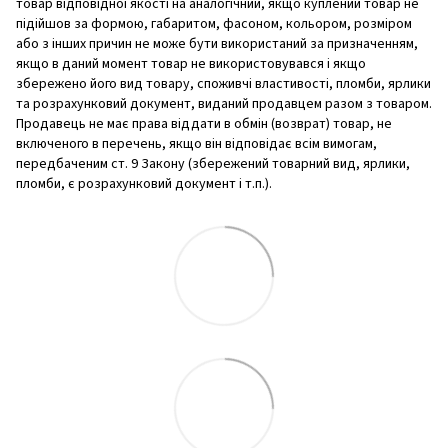
товар відповідної якості на аналогічний, якщо куплений товар не
підійшов за формою, габаритом, фасоном, кольором, розміром
або з інших причин не може бути використаний за призначенням,
якщо в даний момент товар не використовувався і якщо
збережено його вид товару, споживчі властивості, пломби, ярлики
та розрахунковий документ, виданий продавцем разом з товаром.
Продавець не має права віддати в обмін (возврат) товар, не
включеного в перечень, якщо він відповідає всім вимогам,
передбаченим ст. 9 Закону (збережений товарний вид, ярлики,
пломби, є розрахунковий документ і т.п.).