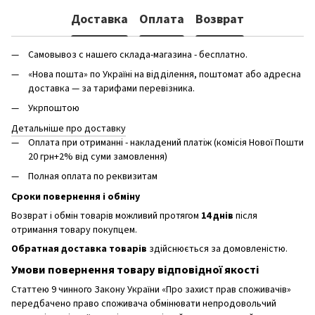
Доставка
Оплата
Возврат
Самовывоз с нашего склада-магазина - бесплатно.
«Нова пошта» по Україні на відділення, поштомат або адресна
доставка — за тарифами перевізника.
Укрпоштою
Детальніше про доставку
Оплата при отриманні - накладений платіж (комісія Нової Пошти
20 грн+2% від суми замовлення)
Полная оплата по реквизитам
Сроки повернення і обміну
Возврат і обмін товарів можливий протягом
14 днів
після
отримання товару покупцем.
Обратная доставка товарів
здійснюється за домовленістю.
Умови повернення товару відповідної якості
Статтею 9 чинного Закону України «Про захист прав споживачів»
передбачено право споживача обмінювати непродовольчий