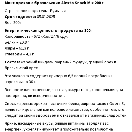
Микс орехов с бразильским Alesto Snack Mix 200 г
Страна производитель - Румыния
Срок годности:
05.01.2025
Вес: 200 г
Энергетическая ценность продукта на 100 г:
Калорийность - 672 кКал/2776 кДж
Белки – 20,9 г
Жиры – 61,3 г
Углеводы – 4,2 г
Состав:
жареный миндаль, жареный фундук, грецкий орех и
бразильский орех.
Эта упаковка содержит примерно 6,5 порций потребления
взрослым по 30 г.
Все орехи качественные, чистые, аккуратные, хорошенькие, ни
прогорклых, ни испорченных нет.
Смесь жареных орехов – источник белка, жирных кислот Омега-3,
является идеальной как полезное лакомство, особенно тем, кто
следит за своим здоровьем и отказался от магазинных сладостей.
Яркие, насыщенные вкусы, живые витамины зарядят вас
энергией, укрепят иммунитет и положительно повлияют на