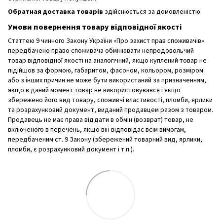
Обратная доставка товарів
здійснюється за домовленістю.
Умови повернення товару відповідної якості
Статтею 9 чинного Закону України «Про захист прав споживачів»
передбачено право споживача обмінювати непродовольчий
товар відповідної якості на аналогічний, якщо куплений товар не
підійшов за формою, габаритом, фасоном, кольором, розміром
або з інших причин не може бути використаний за призначенням,
якщо в даний момент товар не використовувався і якщо
збережено його вид товару, споживчі властивості, пломби, ярлики
та розрахунковий документ, виданий продавцем разом з товаром.
Продавець не має права віддати в обмін (возврат) товар, не
включеного в перечень, якщо він відповідає всім вимогам,
передбаченим ст. 9 Закону (збережений товарний вид, ярлики,
пломби, є розрахунковий документ і т.п.).