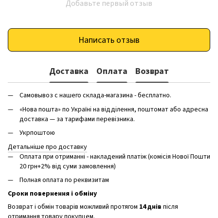
Добавьте первый отзыв
Написать отзыв
Доставка
Оплата
Возврат
Самовывоз с нашего склада-магазина - бесплатно.
«Нова пошта» по Україні на відділення, поштомат або адресна
доставка — за тарифами перевізника.
Укрпоштою
Детальніше про доставку
Оплата при отриманні - накладений платіж (комісія Нової Пошти
20 грн+2% від суми замовлення)
Полная оплата по реквизитам
Сроки повернення і обміну
Возврат і обмін товарів можливий протягом
14 днів
після
отримання товару покупцем.