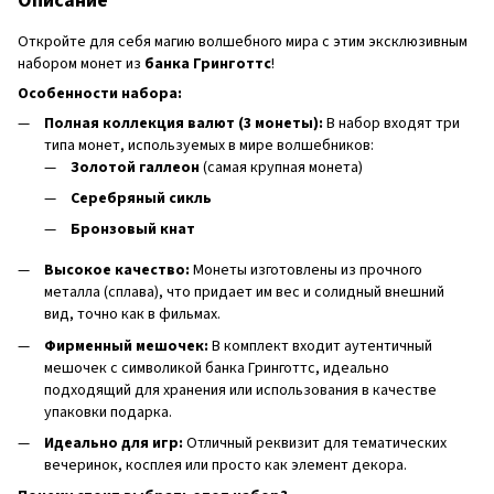
Описание
Откройте для себя магию волшебного мира с этим эксклюзивным
набором монет из
банка Гринготтс
!
Особенности набора:
Полная коллекция валют (3 монеты):
В набор входят три
типа монет, используемых в мире волшебников:
Золотой галлеон
(самая крупная монета)
Серебряный сикль
Бронзовый кнат
Высокое качество:
Монеты изготовлены из прочного
металла (сплава), что придает им вес и солидный внешний
вид, точно как в фильмах.
Фирменный мешочек:
В комплект входит аутентичный
мешочек с символикой банка Гринготтс, идеально
подходящий для хранения или использования в качестве
упаковки подарка.
Идеально для игр:
Отличный реквизит для тематических
вечеринок, косплея или просто как элемент декора.