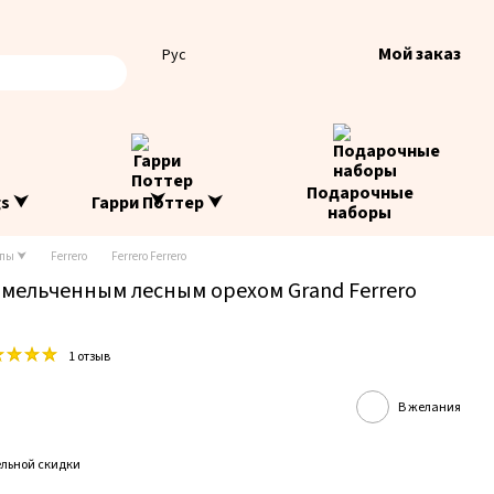
Мой заказ
Рус
Подарочные
gs ⮟
Гарри Поттер ⮟
наборы
опы ⮟
Ferrero
Ferrero Ferrero
мельченным лесным орехом Grand Ferrero
1 отзыв
В желания
льной скидки