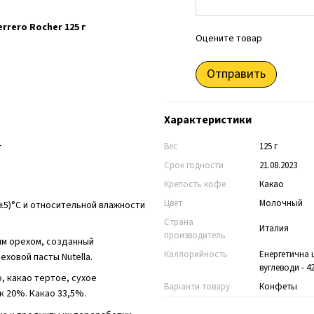
rero Rocher 125 г
Оцените товар
Отправить
Характеристики
Вес
125 г
г
Срок годности
21.08.2023
Крепость кофе
Какао
Цвет
Молочный
±5)°C и относительной влажности
Страна
Италия
производитель
ым орехом, созданный
Каллорийность
Енергетична ці
еховой пасты Nutella.
вуглеводи - 42
, какао тертое, сухое
Варіанти товару
Конфеты
к 20%. Какао 33,5%.