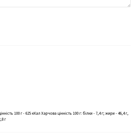
нність 100 г - 625 кКал Харчова цінність 100 г: білки - 7,4 г; жири - 46,4 г,
,8 г