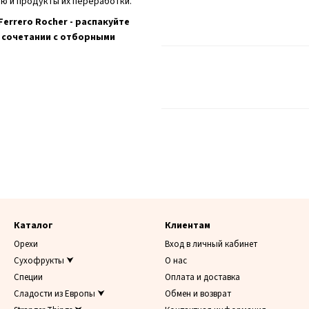
ю и продукты их переработки.
errero Rocher - распакуйте
 сочетании с отборными
Каталог
Клиентам
Орехи
Вход в личный кабинет
Сухофрукты ⮟
О нас
Специи
Оплата и доставка
Сладости из Европы ⮟
Обмен и возврат