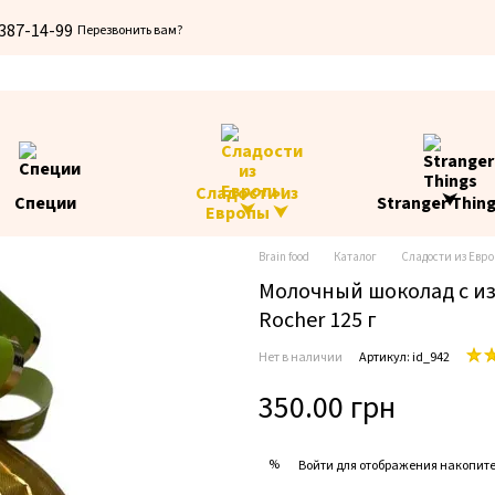
 387-14-99
Перезвонить вам?
Сладости из
Специи
Stranger Thin
Европы ⮟
Brain food
Каталог
Сладости из Евр
Молочный шоколад с из
Rocher 125 г
Нет в наличии
Артикул: id_942
350.00 грн
%
Войти
для отображения накопите