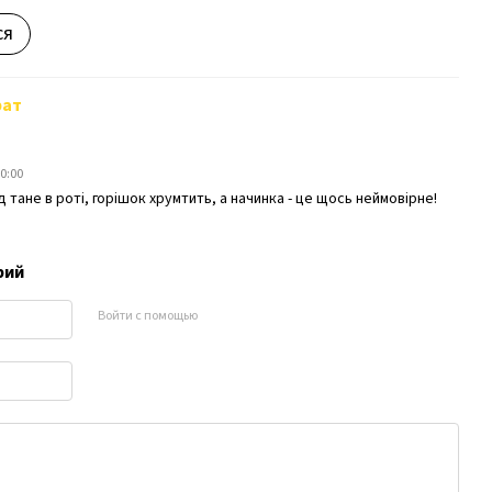
ся
рат
00:00
тане в роті, горішок хрумтить, а начинка - це щось неймовірне!
рий
Войти с помощью