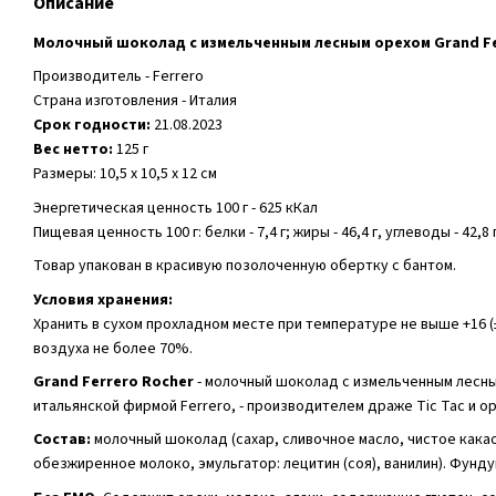
Описание
Молочный шоколад с измельченным лесным орехом Grand Fer
Производитель - Ferrero
Страна изготовления - Италия
Срок годности:
21.08.2023
Вес нетто:
125 г
Размеры: 10,5 х 10,5 х 12 см
Энергетическая ценность 100 г - 625 кКал
Пищевая ценность 100 г: белки - 7,4 г; жиры - 46,4 г, углеводы - 42,8 
Товар упакован в красивую позолоченную обертку с бантом.
Условия хранения:
Хранить в сухом прохладном месте при температуре не выше +16 (
воздуха не более 70%.
Grand Ferrero Rocher
- молочный шоколад с измельченным лесн
итальянской фирмой Ferrero, - производителем драже Tic Tac и ор
Состав:
молочный шоколад (сахар, сливочное масло, чистое какао
обезжиренное молоко, эмульгатор: лецитин (соя), ванилин). Фунду