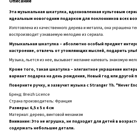
Описание
Эта музыкальная шкатулка, вдохновленная культовым сериа
идеальным новогодним подарком для поклонников всех воз
Изготовлена из качественного дерева и металла, она украшена т
воспроизводит узнаваемую мелодию из сериала.
Музыкальная шкатулка – абсолютно особый предмет интер
настроение, отвлечь от утомляющих мыслей, подарить улы
Музыка, льется из нее, вызывает желание напевать знакомую мел
Кроме того, такая шкатулка – элегантное украшение интер
вариант подарка на день рождения, Новый год или другой 
Поверните ручку, и зазвучит музыка с Stranger Th. "Never End
Бренд: Breizh Licence
Страна производитель: Франция
Размеры: 6,5 х 5 х 4 см
Материал: дерево, винтовой механизм
Внимание: Это не игрушка, не подходит для детей в возраст
содержать небольшие детали.