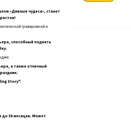
лом «Дивные чудеса», станет
растов!
ематической гравировкой и
ьера, способный поднять
бку.
одию.
ьера, а также отличный
праздник.
ing Story".
е до 36 месяцев. Может