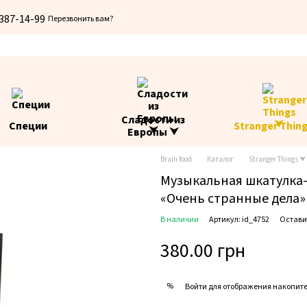
 387-14-99
Перезвонить вам?
Сладости из
Специи
Stranger Thin
Европы ⮟
Brain food
Каталог
Stranger Things ⮟
Музыкальная шкатулка-
«Очень странные дела»
В наличии
Артикул: id_4752
Остави
380.00 грн
%
Войти
для отображения накопите