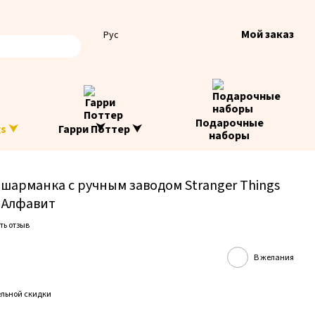
Мой заказ
Рус
Подарочные
gs ⮟
Гарри Поттер ⮟
наборы
шарманка с ручным заводом Stranger Things
 Алфавит
ть отзыв
В желания
льной скидки