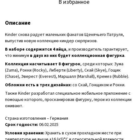
В избранное
Описание
Kinder снова радует маленьких фанатов Щенячьего Патруля,
выпустив новую коллекцию киндер сюрпризов.
В наборе содержится 4 яйца
, и производитель гарантирует,
что минимум
в двух из них будет коллекционная фигурка
.
Коллекция насчитывает 8 фигурок
, среди которых: Зума
(Zuma), Рокки (Rocky), Либерти (Liberty), Скай (Skye), Гощик
(Chase), Эверест (Everest), Маршалл (Marshall), Кремез (Rubble).
Обложки есть в трех дизайнах:
со Скай, Гонщиком и Рокки.
Также Kinder разработал специальное мобильное приложение с
помощью которого, просканировав фигурку, герои из коллекции
оживают.
Страна изготовления – Германия
Срок годности:
06.02.2025
Условия хранения:
Хранить в сухом прохладном месте при
температуре не выше +16 (±5)°C и относительной влажности