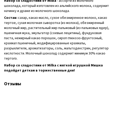
Набор со сладостями от Milka
- ассорти из молочного
шоколада, который изготовлен из альпийского молока, содержит
начинку и драже из молочного шоколада.
Состав:
сахар, какао-масло, сухое обезжиренное молоко, какао
тертое, сухая молочная сыворотка (из молока), обезжиренный
молочный жир, растительный жир пальмовый (из пальмовых ядер),
пшеничная мука, эмульгатор (соевые лецитины), фундуковая
паста, нежирный какао порошок, сироп глюкозо-фруктозный,
крахмал пшеничный, модифицированные крахмалы,
разрыхлители, ароматизаторы, соль, мальтодекстрин, регулятор
кислотности. Молочный шоколад содержит минимум 30% какао
тертого.
Набор со сладостями от Milka с мягкой игрушкой Мишка
подойдет деткам в торжественные дни!
Отзывы