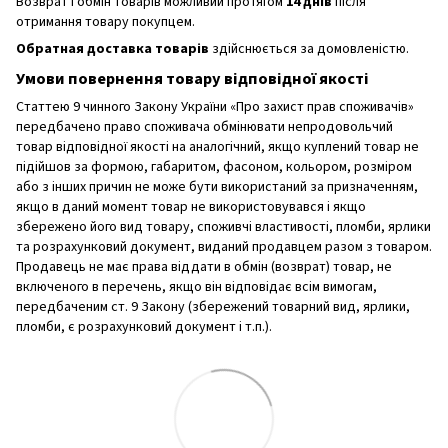
Возврат і обмін товарів можливий протягом
14 днів
після
отримання товару покупцем.
Обратная доставка товарів
здійснюється за домовленістю.
Умови повернення товару відповідної якості
Статтею 9 чинного Закону України «Про захист прав споживачів»
передбачено право споживача обмінювати непродовольчий
товар відповідної якості на аналогічний, якщо куплений товар не
підійшов за формою, габаритом, фасоном, кольором, розміром
або з інших причин не може бути використаний за призначенням,
якщо в даний момент товар не використовувався і якщо
збережено його вид товару, споживчі властивості, пломби, ярлики
та розрахунковий документ, виданий продавцем разом з товаром.
Продавець не має права віддати в обмін (возврат) товар, не
включеного в перечень, якщо він відповідає всім вимогам,
передбаченим ст. 9 Закону (збережений товарний вид, ярлики,
пломби, є розрахунковий документ і т.п.).