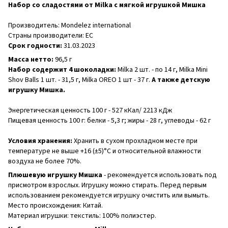
Набор со сладостями от Milka с мягкой игрушкой Мишка
Производитель: Mondelez international
Страны производители: ЕС
Срок годности:
31.03.2023
Масса нетто:
96,5 г
Набор содержит 4 шоколадки:
Milka 2 шт. - по 14 г, Milka Mini
Shov Balls 1 шт. - 31,5 г, Milka OREO 1 шт - 37 г.
А также детскую
игрушку Мишка.
Энергетическая ценность 100 г - 527 кКал/ 2213 кДж
Пищевая ценность 100 г: белки - 5,3 г; жиры - 28 г, углеводы - 62 г
Условия хранения:
Хранить в сухом прохладном месте при
температуре не выше +16 (±5)°C и относительной влажности
воздуха не более 70%.
Плюшевую игрушку Мишка
- рекомендуется использовать под
присмотром взрослых. Игрушку можно стирать. Перед первым
использованием рекомендуется игрушку очистить или вымыть.
Место происхождения: Китай.
Материал игрушки: текстиль: 100% полиэстер.