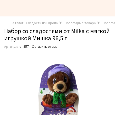
Каталог
Сладости из Европы ⮟
Новогодние товары ⮟
Новогод
Набор со сладостями от Milka с мягкой
игрушкой Мишка 96,5 г
Артикул:
id_857
Оставить отзыв