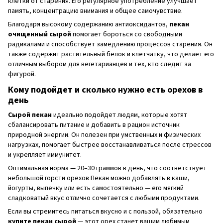
клетки от старения. Его регулярное употребление улучшает
память, концентрацию внимания и общее самочувствие.
Благодаря высокому содержанию антиоксидантов,
пекан
очищенный сырой
помогает бороться со свободными
радикалами и способствует замедлению процессов старения. Он
также содержит растительный белок и клетчатку, что делает его
отличным выбором для вегетарианцев и тех, кто следит за
фигурой.
Кому подойдет и сколько нужно есть орехов в
день
Сырой пекан
идеально подойдет людям, которые хотят
сбалансировать питание и добавить в рацион источник
природной энергии. Он полезен при умственных и физических
нагрузках, помогает быстрее восстанавливаться после стрессов
и укрепляет иммунитет.
Оптимальная норма — 20–30 граммов в день, что соответствует
небольшой горсти орехов Пекан можно добавлять в каши,
йогурты, выпечку или есть самостоятельно — его мягкий
сладковатый вкус отлично сочетается с любыми продуктами.
Если вы стремитесь питаться вкусно и с пользой, обязательно
купите пекан сырой
— этот орех станет вашим любимым