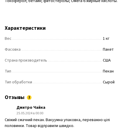
Токоферол; бетаин; фитостеролы; Омега-6 жирные кислоты.
Характеристики
Вес
1 кг
Фасовка
Пакет
Страна производитель
США
Тип
Пекан
Тип обработки
Сырой
Отзывы
2
Дмитро Чайка
25.05.2024 в 00:00
Свіжий смачний пекан. Вакуумна упаковка, переважно цілі
половинки. Товар відправили швидко.