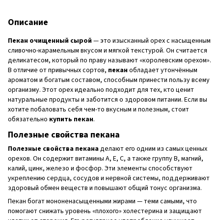
Описание
Пекан очищенный сырой
— это изысканный орех с насыщенным
сливочно-карамельным вкусом и мягкой текстурой. Он считается
деликатесом, который по праву называют «королевским орехом».
В отличие от привычных сортов,
пекан
обладает утончённым
ароматом и богатым составом, способным принести пользу всему
организму. Этот орех идеально подходит для тех, кто ценит
натуральные продукты и заботится о здоровом питании. Если вы
хотите побаловать себя чем-то вкусным и полезным, стоит
обязательно
купить пекан
.
Полезные свойства пекана
Полезные свойства пекана
делают его одним из самых ценных
орехов. Он содержит витамины A, E, C, а также группу B, магний,
калий, цинк, железо и фосфор. Эти элементы способствуют
укреплению сердца, сосудов и нервной системы, поддерживают
здоровый обмен веществ и повышают общий тонус организма.
Пекан богат мононенасыщенными жирами — теми самыми, что
помогают снижать уровень «плохого» холестерина и защищают