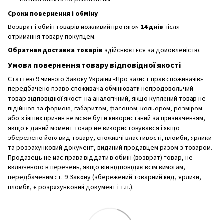
Сроки повернення і обміну
Возврат і обмін товарів можливий протягом
14 днів
після
отримання товару покупцем.
Обратная доставка товарів
здійснюється за домовленістю.
Умови повернення товару відповідної якості
Статтею 9 чинного Закону України «Про захист прав споживачів»
передбачено право споживача обмінювати непродовольчий
товар відповідної якості на аналогічний, якщо куплений товар не
підійшов за формою, габаритом, фасоном, кольором, розміром
або з інших причин не може бути використаний за призначенням,
якщо в даний момент товар не використовувався і якщо
збережено його вид товару, споживчі властивості, пломби, ярлики
та розрахунковий документ, виданий продавцем разом з товаром.
Продавець не має права віддати в обмін (возврат) товар, не
включеного в перечень, якщо він відповідає всім вимогам,
передбаченим ст. 9 Закону (збережений товарний вид, ярлики,
пломби, є розрахунковий документ і т.п.).