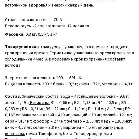
источником здоровья и энергии каждый день.
Страна производитель – США
Рекомендуемый срок годности: 12 месяцев
Фасовка:
0,3 кг, 0,5 кг, 1 кг
Товар упакован
в вакуумную упаковку, это помогает продлить
срок хранения орехов. Герметично упакованные орехи пролежат в
холодильнике 4 мес. А в морозилке срок их хранения составит
полгода.
Энергетическая ценность 100 г – 691 кКал.
Пищевая ценность 100 г: белки – 9,2 г; жиры – 72 г, углеводы – 4,3 г
Состав.
Химический состав
: вода – 4 г; пищевые волокна – 9,6 г;
зола – 1,49 г.
Витамины:
В1 – 0,66 мг; В2 – 1,13 мг; В4 – 40,5 мг; В5 –
0,863 мг; В6 – 0,21 мг; В9 – 22 мкг; С – 1, 1 мг; Е – 1,4 мг; А – 3 мкг; РР –
0,167 мг.
Минералы:
калий – 410 мг; кальций – 70 мг; магний – 121 мг;
сера – 91,7 мг; фосфор – 277 мг; железо – 2,53 мг; медь – 1200 мкг;
цинк – 4,53 мг; селен – 3,8 мкг; марганец – 4,5 мг.
Биоактивные
вещества:
гамма-Токоферол; бета-Токоферол; дельта-