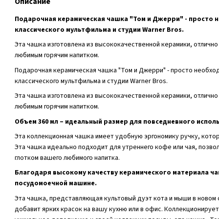
Описание
Подарочная керамическая чашка "Том и Джерри" - просто
классического мультфильма и студии Warner Bros.
Эта чашка изготовлена из высококачественной керамики, отличн
любимым горячим напитком.
Подарочная керамическая чашка "Том и Джерри" - просто необхо
классического мультфильма и студии Warner Bros.
Эта чашка изготовлена ​​из высококачественной керамики, отличн
любимым горячим напитком.
Объем 360 мл – идеальный размер для повседневного испол
Эта коллекционная чашка имеет удобную эргономику ручку, кото
Эта чашка идеально подходит для утреннего кофе или чая, позво
глотком вашего любимого напитка.
Благодаря высокому качеству керамического материала ч
посудомоечной машине.
Эта чашка, представляющая культовый дуэт кота и мыши в новом
добавит ярких красок на вашу кухню или в офис. Коллекционирует