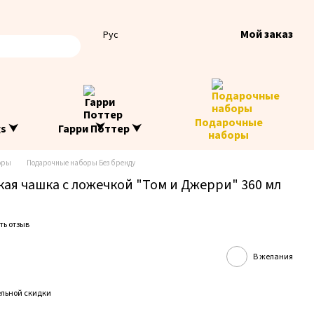
Мой заказ
Рус
Подарочные
gs ⮟
Гарри Поттер ⮟
наборы
оры
Подарочные наборы Без бренду
ая чашка с ложечкой "Том и Джерри" 360 мл
ть отзыв
В желания
льной скидки