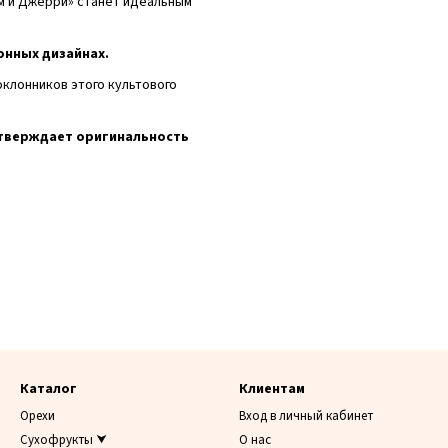
ом и Джерри» станет идеальным
онных дизайнах.
клонников этого культового
дтверждает оригинальность
Каталог
Клиентам
Орехи
Вход в личный кабинет
Сухофрукты ⮟
О нас