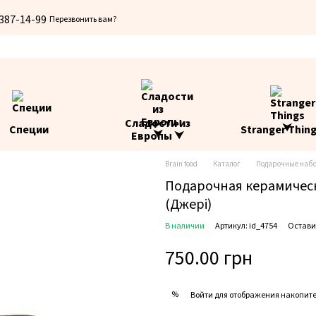
 387-14-99
Перезвонить вам?
Сладости из
Специи
Stranger Thin
Европы ⮟
Brain food
Каталог
Подарочные наб
Подарочная керамическ
(Джері)
В наличии
Артикул: id_4754
Остави
750.00 грн
%
Войти
для отображения накопите