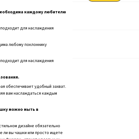
 необходима каждому любителю
о подходит для наслаждения
дима любому поклоннику
о подходит для наслаждения
ьзования.
рая обеспечивает удобный захват.
ляя вам наслаждаться каждым
ашку можно мыть в
 стильном дизайне обязательно
е ли вы чашки или просто ищете