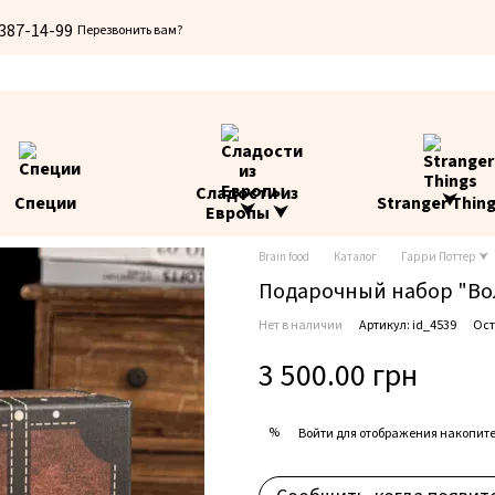
 387-14-99
Перезвонить вам?
Сладости из
Специи
Stranger Thin
Европы ⮟
Brain food
Каталог
Гарри Поттер ⮟
Подарочный набор "Во
Нет в наличии
Артикул: id_4539
Ост
3 500.00 грн
%
Войти
для отображения накопите