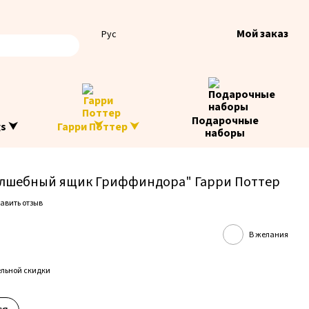
Мой заказ
Рус
Подарочные
gs ⮟
Гарри Поттер ⮟
наборы
лшебный ящик Гриффиндора" Гарри Поттер
авить отзыв
В желания
льной скидки