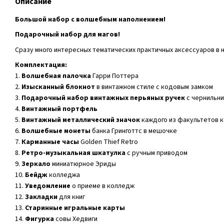
Описание
Большой набор с волшебным наполнением!
Подарочный набор для магов!
Сразу много интересных тематических практичных аксессуаров в 
Комплектация:
1.
Волшебная палочка
Гарри Поттера
2.
Изысканный блокнот
в винтажном стиле с кодовым замком
3.
Подарочный набор винтажных перьяных ручек
с чернильни
4.
Винтажный портфель
5.
Винтажный металлический значок
каждого из факультетов к
6.
Волшебные монеты
банка Гринготтс в мешочке
7.
Карманные часы
Golden Thief Retro
8.
Ретро-музыкальная шкатулка
с ручным приводом
9.
Зеркало
миниатюрное Эриды
10.
Бейдж
колледжа
11.
Уведомление
о приеме в колледж
12.
Закладки
для книг
13.
Старинные игральные карты
14.
Фигурка
совы Хедвиги