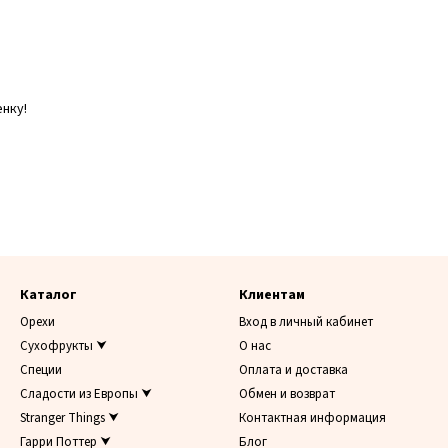
нку!
Каталог
Клиентам
Орехи
Вход в личный кабинет
Сухофрукты ⮟
О нас
Специи
Оплата и доставка
Сладости из Европы ⮟
Обмен и возврат
Stranger Things ⮟
Контактная информация
Гарри Поттер ⮟
Блог