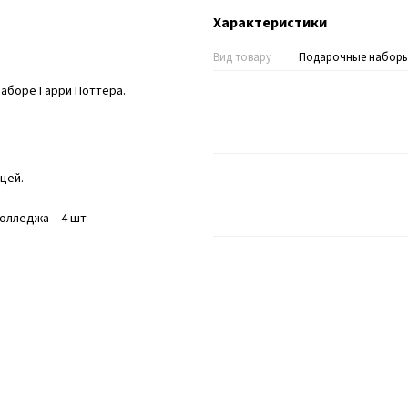
Характеристики
Вид товару
Подарочные набор
наборе Гарри Поттера.
цей.
олледжа – 4 шт