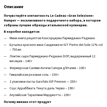
Описание
Почувствуйте элегантность Le Cadeau «Gran Selezione»
Hamper — эксклюзивного подарочного набора, в котором
собраны лучшие образцы итальянской кулинарии.
В коробке находится:
Мини-книга рецептов Консорциума Пармиджано Реджано
Бутылка красного вина Санджовезе IGT Pietre del Sole 11% vol
– 750 мл
Ломтик сыра Пармиджано-Реджано DOP, выдержанный 12
месяцев – 140 г
Фермерская Салями Античи Сапори д'Италия – 100 г
Гималайская розовая соль – 150 г
2 упаковки пасты Garofalo IGP Pennoni — 250 г
Соус Арраббиата Тенута дель Черво – 190 г
Апулийская Тараллини Марджотта – 100 г
Почему именно этот продукт