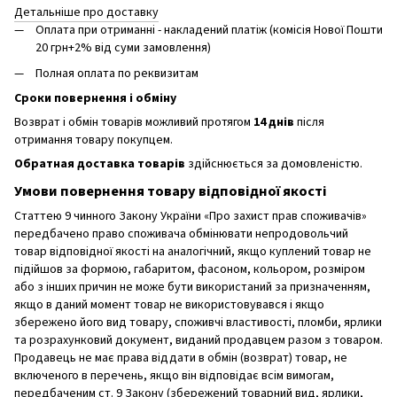
Детальніше про доставку
Оплата при отриманні - накладений платіж (комісія Нової Пошти
20 грн+2% від суми замовлення)
Полная оплата по реквизитам
Сроки повернення і обміну
Возврат і обмін товарів можливий протягом
14 днів
після
отримання товару покупцем.
Обратная доставка товарів
здійснюється за домовленістю.
Умови повернення товару відповідної якості
Статтею 9 чинного Закону України «Про захист прав споживачів»
передбачено право споживача обмінювати непродовольчий
товар відповідної якості на аналогічний, якщо куплений товар не
підійшов за формою, габаритом, фасоном, кольором, розміром
або з інших причин не може бути використаний за призначенням,
якщо в даний момент товар не використовувався і якщо
збережено його вид товару, споживчі властивості, пломби, ярлики
та розрахунковий документ, виданий продавцем разом з товаром.
Продавець не має права віддати в обмін (возврат) товар, не
включеного в перечень, якщо він відповідає всім вимогам,
передбаченим ст. 9 Закону (збережений товарний вид, ярлики,