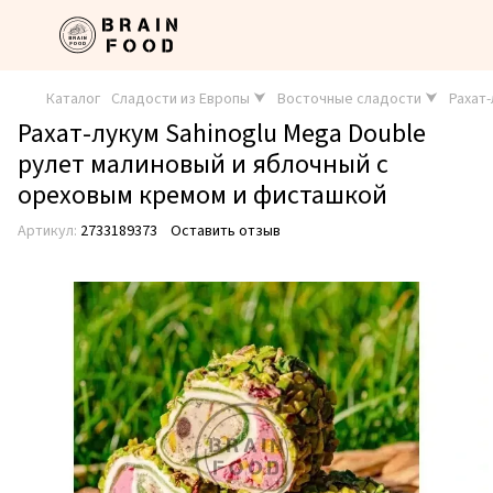
Каталог
Сладости из Европы ⮟
Восточные сладости ⮟
Рахат
Рахат-лукум Sahinoglu Mega Double
рулет малиновый и яблочный с
ореховым кремом и фисташкой
Артикул:
2733189373
Оставить отзыв