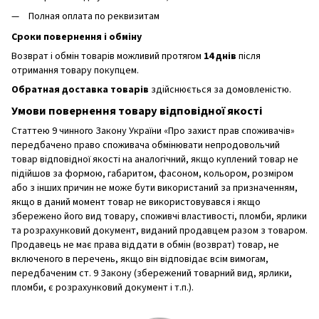
Полная оплата по реквизитам
Сроки повернення і обміну
Возврат і обмін товарів можливий протягом
14 днів
після
отримання товару покупцем.
Обратная доставка товарів
здійснюється за домовленістю.
Умови повернення товару відповідної якості
Статтею 9 чинного Закону України «Про захист прав споживачів»
передбачено право споживача обмінювати непродовольчий
товар відповідної якості на аналогічний, якщо куплений товар не
підійшов за формою, габаритом, фасоном, кольором, розміром
або з інших причин не може бути використаний за призначенням,
якщо в даний момент товар не використовувався і якщо
збережено його вид товару, споживчі властивості, пломби, ярлики
та розрахунковий документ, виданий продавцем разом з товаром.
Продавець не має права віддати в обмін (возврат) товар, не
включеного в перечень, якщо він відповідає всім вимогам,
передбаченим ст. 9 Закону (збережений товарний вид, ярлики,
пломби, є розрахунковий документ і т.п.).