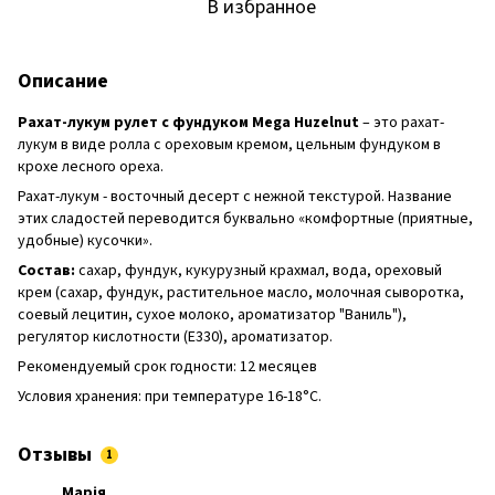
В избранное
Описание
Рахат-лукум рулет с фундуком Mega Huzelnut
– это рахат-
лукум в виде ролла с ореховым кремом, цельным фундуком в
крохе лесного ореха.
Рахат-лукум - восточный десерт с нежной текстурой. Название
этих сладостей переводится буквально «комфортные (приятные,
удобные) кусочки».
Состав:
сахар, фундук, кукурузный крахмал, вода, ореховый
крем (сахар, фундук, растительное масло, молочная сыворотка,
соевый лецитин, сухое молоко, ароматизатор "Ваниль"),
регулятор кислотности (Е330), ароматизатор.
Рекомендуемый срок годности: 12 месяцев
Условия хранения: при температуре 16-18°C.
Отзывы
1
Марія