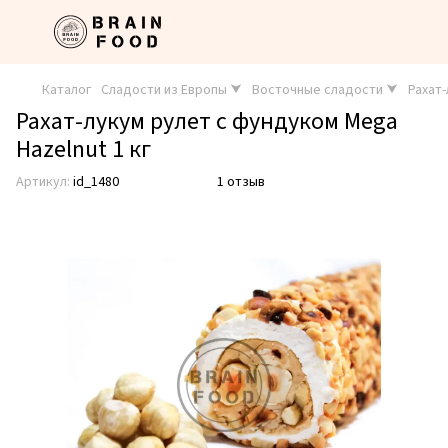
Каталог
Сладости из Европы ⮟
Восточные сладости ⮟
Рахат
Рахат-лукум рулет с фундуком Mega
Hazelnut 1 кг
Артикул:
id_1480
1 отзыв