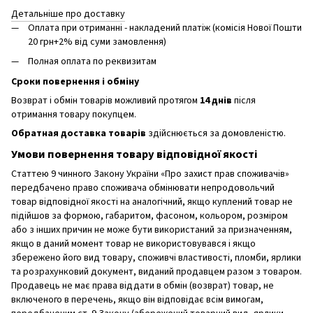
Детальніше про доставку
Оплата при отриманні - накладений платіж (комісія Нової Пошти
20 грн+2% від суми замовлення)
Полная оплата по реквизитам
Сроки повернення і обміну
Возврат і обмін товарів можливий протягом
14 днів
після
отримання товару покупцем.
Обратная доставка товарів
здійснюється за домовленістю.
Умови повернення товару відповідної якості
Статтею 9 чинного Закону України «Про захист прав споживачів»
передбачено право споживача обмінювати непродовольчий
товар відповідної якості на аналогічний, якщо куплений товар не
підійшов за формою, габаритом, фасоном, кольором, розміром
або з інших причин не може бути використаний за призначенням,
якщо в даний момент товар не використовувався і якщо
збережено його вид товару, споживчі властивості, пломби, ярлики
та розрахунковий документ, виданий продавцем разом з товаром.
Продавець не має права віддати в обмін (возврат) товар, не
включеного в перечень, якщо він відповідає всім вимогам,