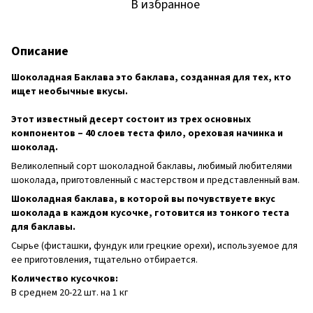
В избранное
Описание
Шоколадная Баклава это баклава, созданная для тех, кто
ищет необычные вкусы.
Этот известный десерт состоит из трех основных
компонентов – 40 слоев теста фило, ореховая начинка и
шоколад.
Великолепный сорт шоколадной баклавы, любимый любителями
шоколада, приготовленный с мастерством и представленный вам.
Шоколадная баклава, в которой вы почувствуете вкус
шоколада в каждом кусочке, готовится из тонкого теста
для баклавы.
Сырье (фисташки, фундук или грецкие орехи), используемое для
ее приготовления, тщательно отбирается.
Количество кусочков:
В среднем 20-22 шт. на 1 кг