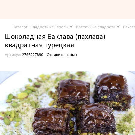
Каталог
Сладости из Европы ⮟
Восточные сладости ⮟
Пахла
Шоколадная Баклава (пахлава)
квадратная турецкая
Артикул:
2796227890
Оставить отзыв