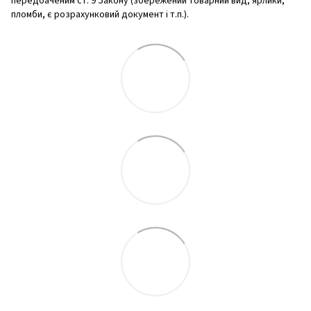
передбаченим ст. 9 Закону (збережений товарний вид, ярлики,
пломби, є розрахунковий документ і т.п.).