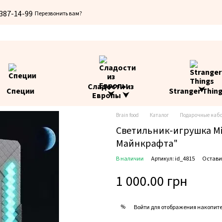
 387-14-99
Перезвонить вам?
Сладости из
Специи
Stranger Thin
Европы ⮟
Brain food
Каталог
Подарочные наб
Светильник-игрушка Mi
Майнкрафта"
В наличии
Артикул: id_4815
Остави
1 000.00 грн
%
Войти
для отображения накопите