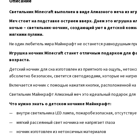
Описание
Светильник Minecraft выполнен в виде Алмазного меча из и
Меч стоит на подставке острием вверх. Днем это игрушка и
ночью – светильник-ночник, создающий уют в детской комн
мягкими пулями.
Ни один любитель мира Майнкрафт не останется равнодушным при
Игрушка ночник Minecraft станет отличным подарком для ф
возраста.
Детский ночник для сна изготовлен из приятного на ощупь, нетокс
абсолютно безопасен, светится светодиодами, которые не нагр
Включается ночник с помощью нажатия кнопки, расположенной н
Светильник Майнкрафт Алмазный меч это идеальный подарок для 
Что нужно знать о детском ночнике Майнкрафт:
внутри светильника LED лампа, пожаробезопасная, отсутству
мягкий рассеянный свет ночника не напрягает глаза
ночник изготовлен из нетоксичных материалов