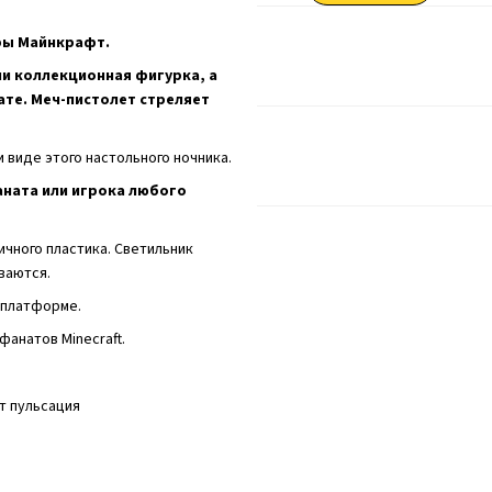
гры Майнкрафт.
ли коллекционная фигурка, а
ате. Меч-пистолет стреляет
 виде этого настольного ночника.
аната или игрока любого
ичного пластика. Светильник
еваются.
а платформе.
фанатов Minecraft.
ет пульсация