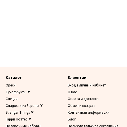
Каталог
Клиентам
Орехи
Вход в личный кабинет
Сухофрукты ⮟
О нас
Специи
Оплата и доставка
Сладости из Европы ⮟
Обмен и возврат
Stranger Things ⮟
Контактная информация
Гарри Поттер ⮟
Блог
Подарочные наборы
Пользовательское соглашение