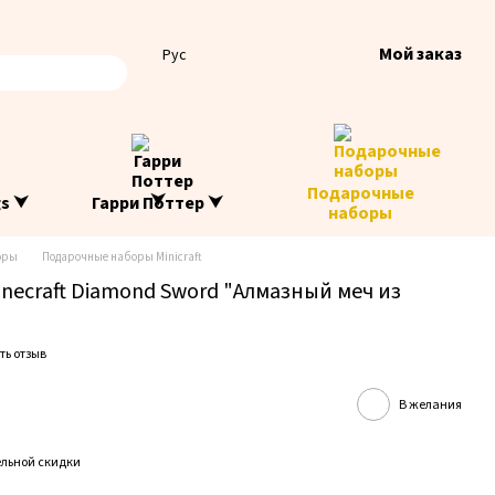
Мой заказ
Рус
Подарочные
gs ⮟
Гарри Поттер ⮟
наборы
оры
Подарочные наборы Minicraft
necraft Diamond Sword "Алмазный меч из
ть отзыв
В желания
льной скидки