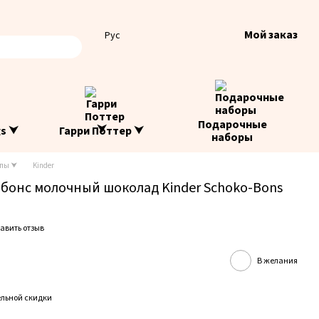
Мой заказ
Рус
Подарочные
gs ⮟
Гарри Поттер ⮟
наборы
опы ⮟
Kinder
онс молочный шоколад Kinder Schoko-Bons
авить отзыв
В желания
льной скидки