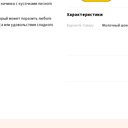
начинка с кусочками лесного
Характеристики
орый может поразить любого
са или удовольствия сладкого
Варіанти товару
Молочный шоко