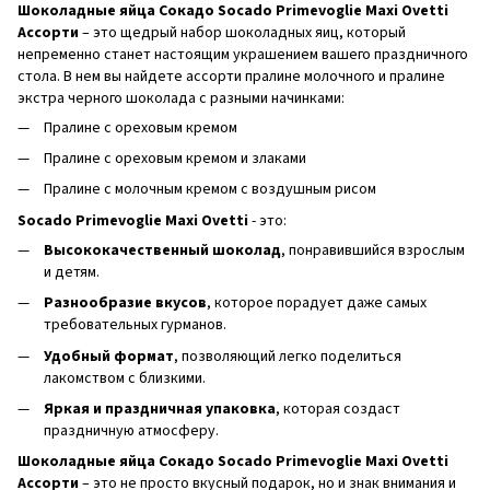
Шоколадные яйца Сокадо Socado Primevoglie Maxi Ovetti
Ассорти
– это щедрый набор шоколадных яиц, который
непременно станет настоящим украшением вашего праздничного
стола. В нем вы найдете ассорти пралине молочного и пралине
экстра черного шоколада с разными начинками:
Пралине с ореховым кремом
Пралине с ореховым кремом и злаками
Пралине с молочным кремом с воздушным рисом
Socado Primevoglie Maxi Ovetti
- это:
Высококачественный шоколад
, понравившийся взрослым
и детям.
Разнообразие вкусов
, которое порадует даже самых
требовательных гурманов.
Удобный формат
, позволяющий легко поделиться
лакомством с близкими.
Яркая и праздничная упаковка
, которая создаст
праздничную атмосферу.
Шоколадные яйца Сокадо Socado Primevoglie Maxi Ovetti
Ассорти
– это не просто вкусный подарок, но и знак внимания и