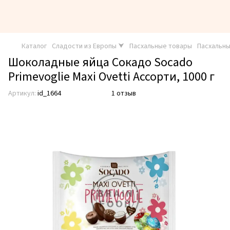
Каталог
Сладости из Европы ⮟
Пасхальные товары
Пасхальн
Шоколадные яйца Сокадо Socado
Primevoglie Maxi Ovetti Ассорти, 1000 г
Артикул:
id_1664
1 отзыв