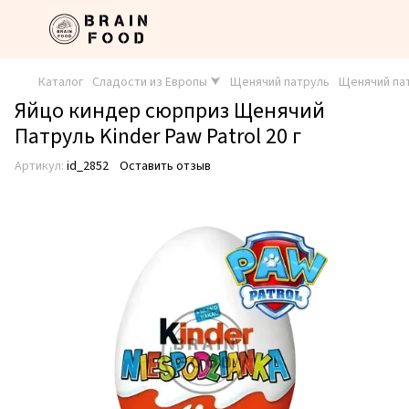
Каталог
Сладости из Европы ⮟
Щенячий патруль
Щенячий пат
Яйцо киндер сюрприз Щенячий
Патруль Kinder Paw Patrol 20 г
Артикул:
id_2852
Оставить отзыв