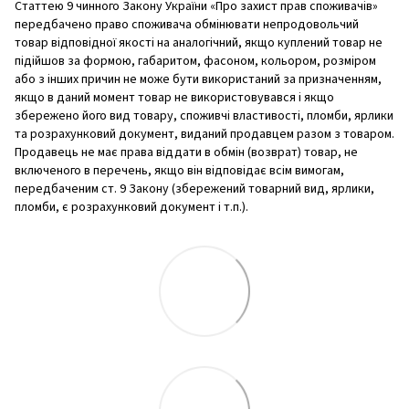
Статтею 9 чинного Закону України «Про захист прав споживачів»
передбачено право споживача обмінювати непродовольчий
товар відповідної якості на аналогічний, якщо куплений товар не
підійшов за формою, габаритом, фасоном, кольором, розміром
або з інших причин не може бути використаний за призначенням,
якщо в даний момент товар не використовувався і якщо
збережено його вид товару, споживчі властивості, пломби, ярлики
та розрахунковий документ, виданий продавцем разом з товаром.
Продавець не має права віддати в обмін (возврат) товар, не
включеного в перечень, якщо він відповідає всім вимогам,
передбаченим ст. 9 Закону (збережений товарний вид, ярлики,
пломби, є розрахунковий документ і т.п.).