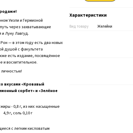
продаже!
Характеристики
оном Уизли и Гермионой
Вид товару
Желейки
 путь через захватывающие
 и Луну Лавгуд.
Рон — в этом году есть два новых
ой душой с факультета
акже есть издание, посвящённое
е и восхитительное.
 личностью!
 со вкусами «Кровавый
Лимонный сорбет» и «Зелёное
жиры - 0,8 г, из них: насыщенные
 4,9 г, соль 0,10 г
иеся с легким кисловатым