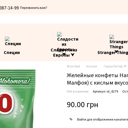
 387-14-99
Перезвонить вам?
Сладости из
Специи
Stranger Thin
Европы ⮟
Brain food
Каталог
Гарри Поттер ⮟
Желейные конфеты Harib
Малфоя) с кислым вкусо
Нет в наличии
Артикул: id_4279
Ост
90.00 грн
%
Войти
для отображения накопите