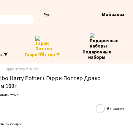
Мой заказ
Рус
Подарочные
gs ⮟
Гарри Поттер ⮟
наборы
Гарри Поттер ⮟ Haribo
o Harry Potter ( Гарри Поттер Драко
м 160г
авить отзыв
В желания
льной скидки