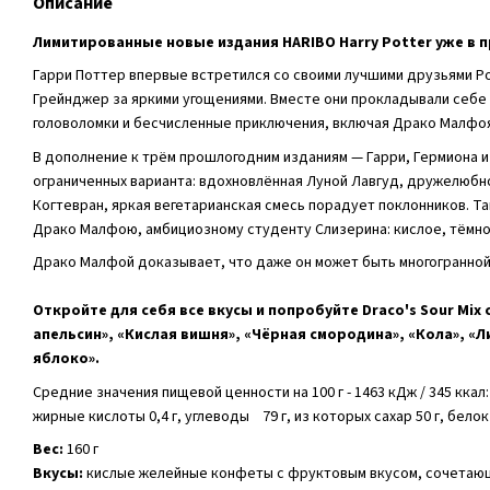
Описание
Лимитированные новые издания HARIBO Harry Potter уже в 
Гарри Поттер впервые встретился со своими лучшими друзьями Р
Грейнджер за яркими угощениями. Вместе они прокладывали себе
головоломки и бесчисленные приключения, включая Драко Малфоя
В дополнение к трём прошлогодним изданиям — Гарри, Гермиона и 
ограниченных варианта: вдохновлённая Луной Лавгуд, дружелюбн
Когтевран, яркая вегетарианская смесь порадует поклонников. Т
Драко Малфою, амбициозному студенту Слизерина: кислое, тёмно
Драко Малфой доказывает, что даже он может быть многогранной
Откройте для себя все вкусы и попробуйте Draco's Sour Mix
апельсин», «Кислая вишня», «Чёрная смородина», «Кола», «
яблоко».
Средние значения пищевой ценности на 100 г - 1463 кДж / 345 ккал: 
жирные кислоты 0,4 г, углеводы 79 г, из которых сахар 50 г, белок
Вес:
160 г
Вкусы:
кислые желейные конфеты с фруктовым вкусом, сочетающ