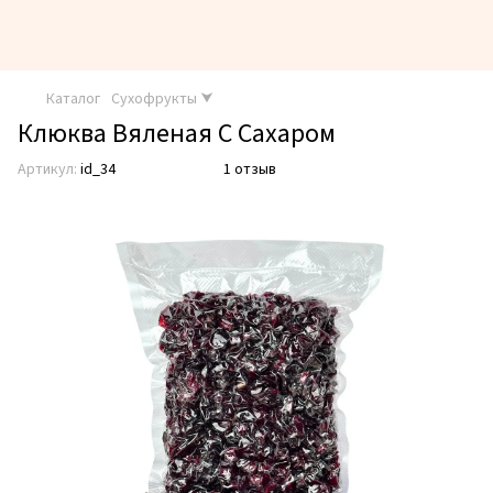
Каталог
Сухофрукты ⮟
Клюква Вяленая С Сахаром
Артикул:
id_34
1 отзыв