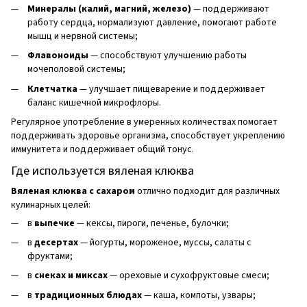
Минералы (калий, магний, железо)
— поддерживают
работу сердца, нормализуют давление, помогают работе
мышц и нервной системы;
Флавоноиды
— способствуют улучшению работы
мочеполовой системы;
Клетчатка
— улучшает пищеварение и поддерживает
баланс кишечной микрофлоры.
Регулярное употребление в умеренных количествах помогает
поддерживать здоровье организма, способствует укреплению
иммунитета и поддерживает общий тонус.
Где используется вяленая клюква
Вяленая
клюква с сахаром
отлично подходит для различных
кулинарных целей:
в
выпечке
— кексы, пироги, печенье, булочки;
в
десертах
— йогурты, мороженое, муссы, салаты с
фруктами;
в
снеках и миксах
— ореховые и сухофруктовые смеси;
в
традиционных блюдах
— каша, компоты, узвары;