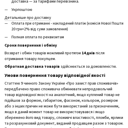
доставка — за тарифами перевізника.
Укрпоштою
Детальніше про доставку
Оплата при отриманні - накладений платіж (комісія Нової Пошти
20 грн+2% від суми замовлення)
Полная оплата по реквизитам
Сроки повернення і обміну
Возврат і обмін товарів можливий протягом
14 днів
після
отримання товару покупцем.
Обратная доставка товарів
здійснюється за домовленістю.
Умови повернення товару відповідної якості
Статтею 9 чинного Закону України «Про захист прав споживачів»
передбачено право споживача обмінювати непродовольчий
товар відповідної якості на аналогічний, якщо куплений товар не
підійшов за формою, габаритом, фасоном, кольором, розміром
або з інших причин не може бути використаний за призначенням,
якщо в даний момент товар не використовувався і якщо
збережено його вид товару, споживчі властивості, пломби, ярлики
та розрахунковий документ, виданий продавцем разом з товаром.