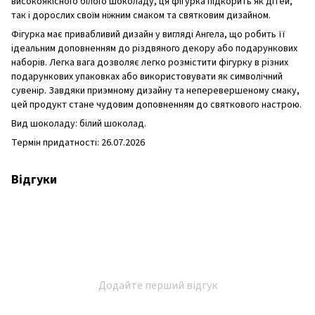
високоякісного білого шоколаду, ця фігурка підкорить як дітей,
так і дорослих своїм ніжним смаком та святковим дизайном.
Фігурка має привабливий дизайн у вигляді Ангела, що робить її
ідеальним доповненням до різдвяного декору або подарункових
наборів. Легка вага дозволяє легко розмістити фігурку в різних
подарункових упаковках або використовувати як символічний
сувенір. Завдяки приэмному дизайну та неперевершеному смаку,
цей продукт стане чудовим доповненням до святкового настрою.
Вид шоколаду: білий шоколад.
Термін придатності: 26.07.2026
Відгуки
Додайте перший відгук