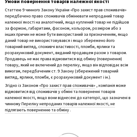
Умови повернення товарів належної якості
Статтею 9 чинного Закону України «Про захист прав споживачів»
передбачено право споживачів обмінювати непроданий товар
належної якості на аналогічний, якщо куплений товар не підійшов
за формою, габаритами, фасоном, кольором, розміром або з
інших причин не може бути використаний за призначенням, якщо
даний товар не використовувався і якщо збережено його
товарний вигляд, споживчі властивості, пломби, ярлики та
розрахунковий документ, виданий продавцем разом з товаром.
Продавець не має права відмовитися від обміну (повернення)
товару, який не включений до переліку, якщо він відповідає всім
вимогам, передбаченим ст. 9 Закону (збережений товарний
вигляд, ярлики, пломби, є розрахунковий документ і ін.).
Згідно із Законом
«Про захист прав споживачів»
, компанія може
відмовитися від споживачів у обміні та поверненні товарів
належної якості, якщо вони віднесені до категорії, що зазначені в
чинному
Переліку непроданих товарів належної якості, не
підлягають поверненню та обміну
.