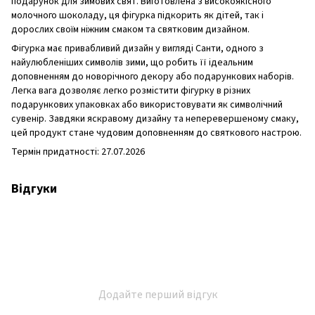
подарунок для зимових свят. Виготовлена з високоякісного
молочного шоколаду, ця фігурка підкорить як дітей, так і
дорослих своїм ніжним смаком та святковим дизайном.
Фігурка має привабливий дизайн у вигляді Cанти, одного з
найулюбленіших символів зими, що робить її ідеальним
доповненням до новорічного декору або подарункових наборів.
Легка вага дозволяє легко розмістити фігурку в різних
подарункових упаковках або використовувати як символічний
сувенір. Завдяки яскравому дизайну та неперевершеному смаку,
цей продукт стане чудовим доповненням до святкового настрою.
Термін придатності: 27.07.2026
Відгуки
Додайте перший відгук