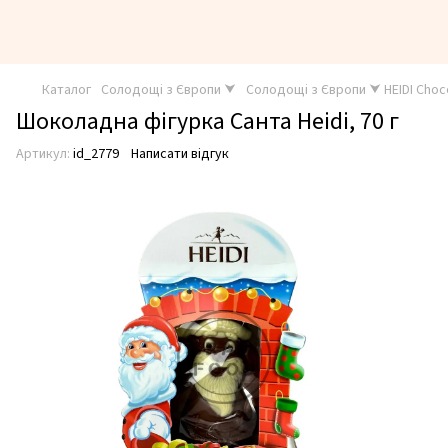
Каталог
Солодощі з Європи ⮟
Солодощі з Європи ⮟ HEIDI Choc
Шоколадна фігурка Санта Heidi, 70 г
Артикул:
id_2779
Написати відгук