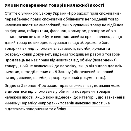
Умови повернення товарів належної якості
Статтею 9 чинного Закону України «Про захист прав споживачів»
передбачено право споживачів обмінювати непроданий товар
належної якості на аналогічний, якщо куплений товар не підійшов
за формою, габаритами, фасоном, кольором, розміром або з
інших причин не може бути використаний за призначенням, якщо
даний товар не використовувався і якщо збережено його
товарний вигляд, споживчі властивості, пломби, ярлики та
розрахунковий документ, виданий продавцем разом з товаром.
Продавець не має права відмовитися від обміну (повернення)
товару, який не включений до переліку, якщо він відповідає всім
вимогам, передбаченим ст. 9 Закону (збережений товарний
вигляд, ярлики, пломби, є розрахунковий документ і ін.).
Згідно із Законом
«Про захист прав споживачів»
, компанія може
відмовитися від споживачів у обміні та поверненні товарів
належної якості, якщо вони віднесені до категорії, що зазначені в
чинному
Переліку непроданих товарів належної якості, не
підлягають поверненню та обміну
.