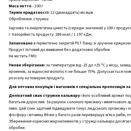
Маса нетто
- 100 г
Термін придатності:
12 (дванадцять) місяців.
Оброблення: стружка
Харчова та енергетична цінність (середні значення) у 100 г продукту:
г. Калорійність продукту: 286 ккал / 1 197 кДж.
Запаковано
в герметично закритій PET банці зі зручною кришкою
Продукт готовий до вживання без додаткової обробки.
Не містить ГМО
Умови зберігання:
за температури від -25 до +25 °С у місці, захи
променів, за відносної вологості не більше 75%. Допускається появ
розсолу на поверхні продукту.
Для оптових покупців і магазинів є спеціальна пропозиція за
Делікатний смак стружки кальмару
і його особливий аромат под
багатьом дорослим. За рахунок солоного присмаку і виняткового ар
пиво. Цей снек здатний підвищувати тонус людського організму і п
фосфору і вітаміну B6 він у багато разів перевершує м'ясо риби, пт
Збереження корисних мікроелементів у стружці кальмара досягаєт
обробки.