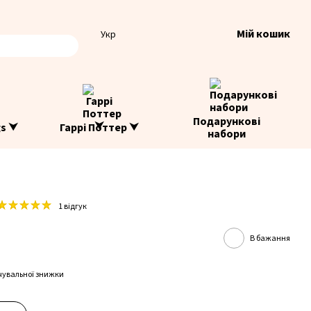
Мій кошик
Укр
Подарункові
gs ⮟
Гаррі Поттер ⮟
набори
1 відгук
В бажання
чувальної знижки