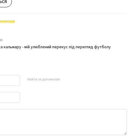
ься
рнення
00
 кальмару - мій улюблений перекус під перегляд футболу
Увійти за допомогою