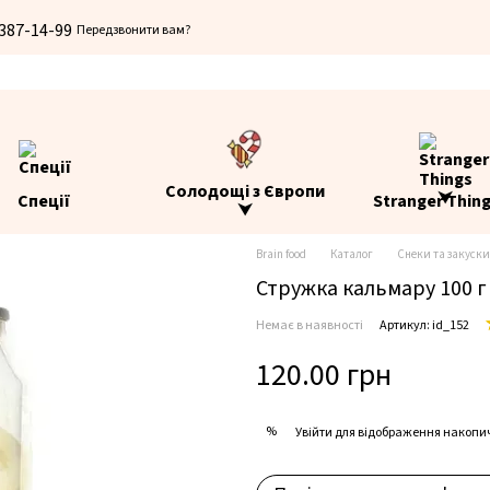
 387-14-99
Передзвонити вам?
Солодощі з Європи
Спеції
Stranger Thin
⮟
Brain food
Каталог
Снеки та закуски
Стружка кальмару 100 г
Немає в наявності
Артикул: id_152
120.00 грн
%
Увійти
для відображення накопи