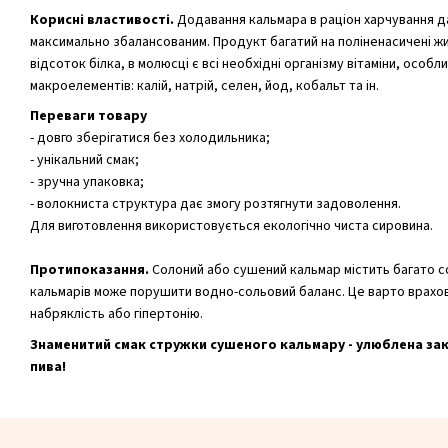
Корисні властивості.
Додавання кальмара в раціон харчування д
максимально збалансованим. Продукт багатий на поліненасичені жи
відсоток білка, в молюсці є всі необхідні організму вітаміни, особли
макроелементів: калій, натрій, селен, йод, кобальт та ін.
Переваги товару
- довго зберігатися без холодильника;
- унікальний смак;
- зручна упаковка;
- волокниста структура дає змогу розтягнути задоволення.
Для виготовлення використовується екологічно чиста сировина.
Протипоказання.
Солоний або сушений кальмар містить багато со
кальмарів може порушити водно-сольовий баланс. Це варто врахов
набряклість або гіпертонію.
Знаменитий смак стружки сушеного кальмару - улюблена зак
пива!