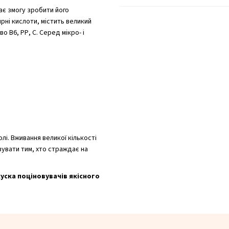
ає змогу зробити його
рні кислоти, містить великий
во В6, РР, С. Серед мікро- і
лі. Вживання великої кількості
увати тим, хто страждає на
уска поціновувачів якісного