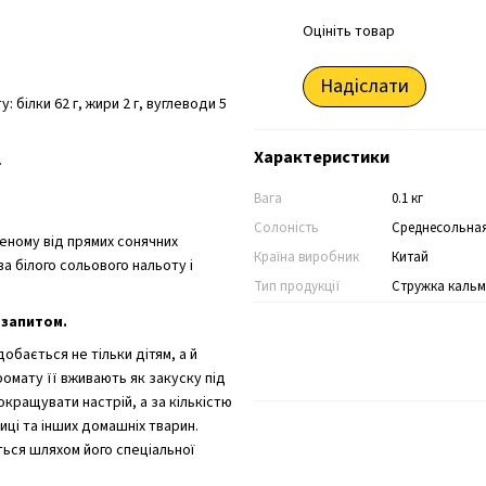
Оцініть товар
Надіслати
 білки 62 г, жири 2 г, вуглеводи 5
Характеристики
.
Вага
0.1 кг
Солоність
Среднесольна
щеному від прямих сонячних
Країна виробник
Китай
а білого сольового нальоту і
Тип продукції
Стружка каль
 запитом.
обається не тільки дітям, а й
омату її вживають як закуску під
окращувати настрій, а за кількістю
иці та інших домашніх тварин.
ься шляхом його спеціальної