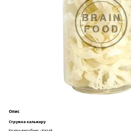
Опис
Стружка кальмару
Країна-виробник - Китай