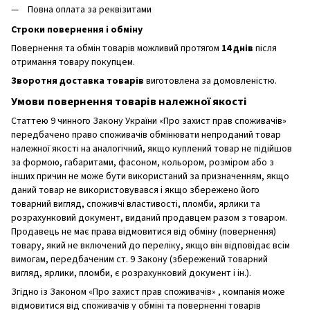
Повна оплата за реквізитами
Строки повернення і обміну
Повернення та обмін товарів можливий протягом
14 днів
після
отримання товару покупцем.
Зворотня доставка товарів
виготовлена ​​за домовленістю.
Умови повернення товарів належної якості
Статтею 9 чинного Закону України «Про захист прав споживачів»
передбачено право споживачів обмінювати непроданий товар
належної якості на аналогічний, якщо куплений товар не підійшов
за формою, габаритами, фасоном, кольором, розміром або з
інших причин не може бути використаний за призначенням, якщо
даний товар не використовувався і якщо збережено його
товарний вигляд, споживчі властивості, пломби, ярлики та
розрахунковий документ, виданий продавцем разом з товаром.
Продавець не має права відмовитися від обміну (повернення)
товару, який не включений до переліку, якщо він відповідає всім
вимогам, передбаченим ст. 9 Закону (збережений товарний
вигляд, ярлики, пломби, є розрахунковий документ і ін.).
Згідно із Законом
«Про захист прав споживачів»
, компанія може
відмовитися від споживачів у обміні та поверненні товарів