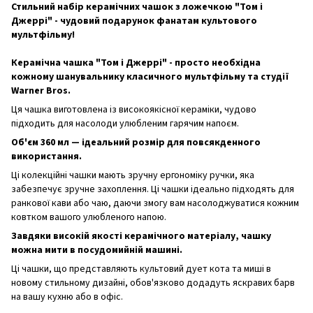
Стильний набір керамічних чашок з ложечкою "Том і
Джеррі" - чудовий подарунок фанатам культового
мультфільму!
Керамічна чашка "Том і Джеррі" - просто необхідна
кожному шанувальнику класичного мультфільму та студії
Warner Bros.
Ця чашка виготовлена із високоякісної кераміки, чудово
підходить для насолоди улюбленим гарячим напоєм.
Об'єм 360 мл — ідеальний розмір для повсякденного
використання.
Ці колекційні чашки мають зручну ергономіку ручки, яка
забезпечує зручне захоплення. Ці чашки ідеально підходять для
ранкової кави або чаю, даючи змогу вам насолоджуватися кожним
ковтком вашого улюбленого напою.
Завдяки високій якості керамічного матеріалу, чашку
можна мити в посудомийній машині.
Ці чашки, що представляють культовий дует кота та миші в
новому стильному дизайні, обов'язково додадуть яскравих барв
на вашу кухню або в офіс.