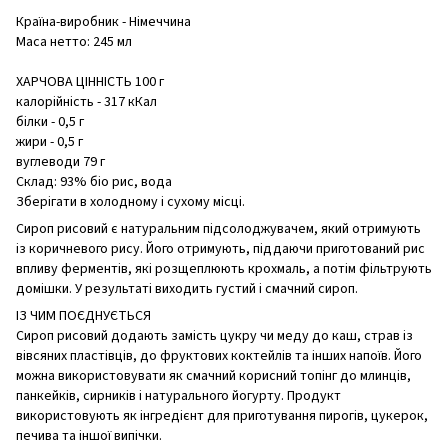
Країна-виробник - Німеччина
Маса нетто: 245 мл
ХАРЧОВА ЦІННІСТЬ 100 г
калорійність - 317 кКал
білки - 0,5 г
жири - 0,5 г
вуглеводи 79 г
Склад: 93% біо рис, вода
Зберігати в холодному і сухому місці.
Сироп рисовий є натуральним підсолоджувачем, який отримують
із коричневого рису. Його отримують, піддаючи приготований рис
впливу ферментів, які розщеплюють крохмаль, а потім фільтрують
домішки. У результаті виходить густий і смачний сироп.
ІЗ ЧИМ ПОЄДНУЄТЬСЯ
Сироп рисовий додають замість цукру чи меду до каш, страв із
вівсяних пластівців, до фруктових коктейлів та інших напоїв. Його
можна використовувати як смачний корисний топінг до млинців,
панкейків, сирників і натурального йогурту. Продукт
використовують як інгредієнт для приготування пирогів, цукерок,
печива та іншої випічки.