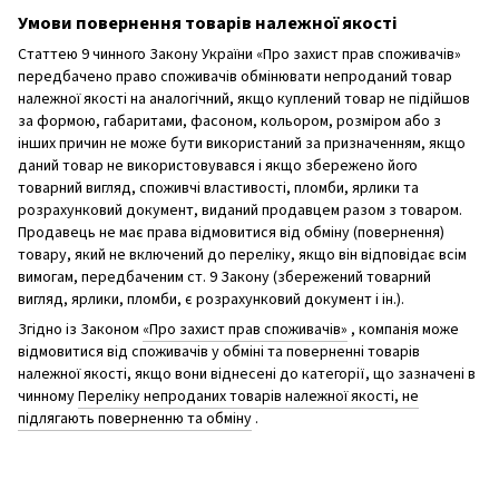
Умови повернення товарів належної якості
Статтею 9 чинного Закону України «Про захист прав споживачів»
передбачено право споживачів обмінювати непроданий товар
належної якості на аналогічний, якщо куплений товар не підійшов
за формою, габаритами, фасоном, кольором, розміром або з
інших причин не може бути використаний за призначенням, якщо
даний товар не використовувався і якщо збережено його
товарний вигляд, споживчі властивості, пломби, ярлики та
розрахунковий документ, виданий продавцем разом з товаром.
Продавець не має права відмовитися від обміну (повернення)
товару, який не включений до переліку, якщо він відповідає всім
вимогам, передбаченим ст. 9 Закону (збережений товарний
вигляд, ярлики, пломби, є розрахунковий документ і ін.).
Згідно із Законом
«Про захист прав споживачів»
, компанія може
відмовитися від споживачів у обміні та поверненні товарів
належної якості, якщо вони віднесені до категорії, що зазначені в
чинному
Переліку непроданих товарів належної якості, не
підлягають поверненню та обміну
.