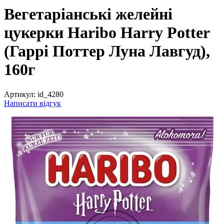
Вегетаріанські желейні
цукерки Haribo Harry Potter
(Гаррі Поттер Луна Лавгуд),
160г
Артикул:
id_4280
Написати відгук