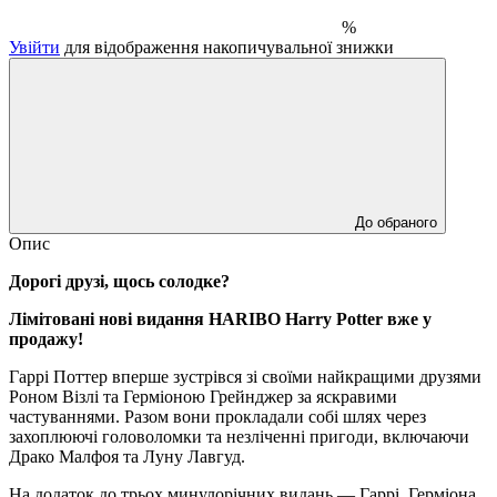
%
Увійти
для відображення накопичувальної знижки
До обраного
Опис
Дорогі друзі, щось солодке?
Лімітовані нові видання HARIBO Harry Potter вже у
продажу!
Гаррі Поттер вперше зустрівся зі своїми найкращими друзями
Роном Візлі та Герміоною Грейнджер за яскравими
частуваннями. Разом вони прокладали собі шлях через
захоплюючі головоломки та незліченні пригоди, включаючи
Драко Малфоя та Луну Лавгуд.
На додаток до трьох минулорічних видань — Гаррі, Герміона