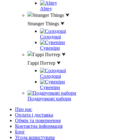
Abtey
Stranger Things ⮟
Солодощі
Сувеніри
Гаррі Поттер ⮟
Солодощі
Сувеніри
Подарункові набори
Про нас
Оплата і доставка
Обмін та повернення
Контактна інформація
Блог
Угода користувача