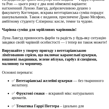
та Рон — цього року є два нові обмежені варіанти:
натхненний Луною Лавгуд, доброзичливою душею з
факультету Когтевран, яскрава вегетаріанська суміш порадує
шанувальників. Також є видання, присвячене Драко Мелфою,
амбітному студенту Слізерина: кисле, темне та чудове.
Чарівна суміш для мрійливих чарівників!
Луна Лавгуд привносить фарби та радість у будь-яку ситуацію
завдяки своїй чарівній особистості — і тепер ви також можете!
Вирушайте у творчу пригоду з вегетаріанською
лімітованою серією, що включає карамельні цукерки,
вишневі льодяники, зелене яблуко, гарбуз зі спеціями,
малинову та чорничну.
Основні переваги:
✅
Вегетаріанські желейні цукерки
— без тваринного
желатину.
✅
Фруктові смаки
– яскравий мікс натуральних
ароматів.
✅
Тематика Гаррі Поттера
– ідеально для