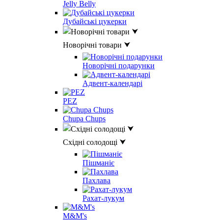
Jelly Belly
Дубайські цукерки
Новорічні товари ⮟
Новорічні подарунки
Адвент-календарі
PEZ
Chupa Chups
Східні солодощі ⮟
Пішманіє
Пахлава
Рахат-лукум
M&M's