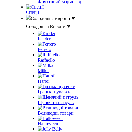
Фруктовий мармелад
Спеції
Солодощі з Європи ⮟
Kinder
Ferrero
Raffaello
Milka
Напої
Грецькі цукерки
Щенячий патруль
Великодні товари
Halloween