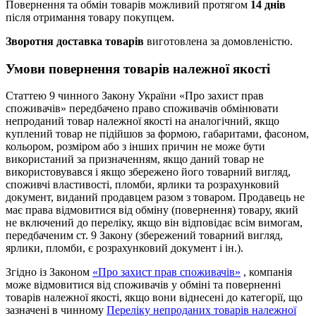
Повернення та обмін товарів можливий протягом
14 днів
після отримання товару покупцем.
Зворотня доставка товарів
виготовлена ​​за домовленістю.
Умови повернення товарів належної якості
Статтею 9 чинного Закону України «Про захист прав
споживачів» передбачено право споживачів обмінювати
непроданий товар належної якості на аналогічний, якщо
куплений товар не підійшов за формою, габаритами, фасоном,
кольором, розміром або з інших причин не може бути
використаний за призначенням, якщо даний товар не
використовувався і якщо збережено його товарний вигляд,
споживчі властивості, пломби, ярлики та розрахунковий
документ, виданий продавцем разом з товаром. Продавець не
має права відмовитися від обміну (повернення) товару, який
не включений до переліку, якщо він відповідає всім вимогам,
передбаченим ст. 9 Закону (збережений товарний вигляд,
ярлики, пломби, є розрахунковий документ і ін.).
Згідно із Законом
«Про захист прав споживачів»
, компанія
може відмовитися від споживачів у обміні та поверненні
товарів належної якості, якщо вони віднесені до категорії, що
зазначені в чинному
Переліку непроданих товарів належної