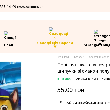
 387-14-99
Передзвонити вам?
Солодощі з Європи
Спеції
Stranger Thin
⮟
Brain food
Каталог
Солодощі з Європ
Повітряні кулі для веч
шипучки зі смаком полун
В наявності
Артикул: id_4058
Напис
55.00 грн
%
Увійти
для відображення накопи