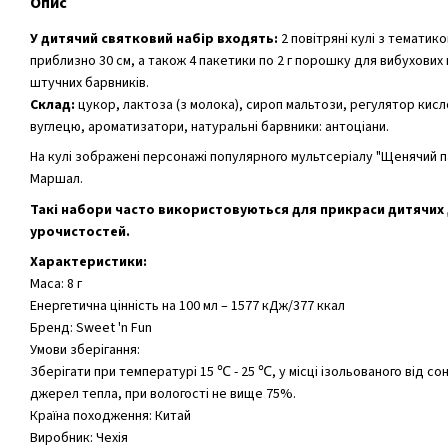
Опис
У дитячий святковий набір входять:
2 повітряні кулі з темати
приблизно 30 см, а також 4 пакетики по 2 г порошку для вибухових 
штучних барвників.
Склад:
цукор, лактоза (з молока), сироп мальтози, регулятор кисл
вуглецю, ароматизатори, натуральні барвники: антоціани.
На кулі зображені персонажі популярного мультсеріалу "Щенячий па
Маршал.
Такі набори часто використовуються для прикраси дитячих 
урочистостей.
Характеристики:
Маса: 8 г
Енергетична цінність на 100 мл – 1577 кДж/377 ккал
Бренд: Sweet 'n Fun
Умови зберігання:
Зберігати при температурі 15 ℃ - 25 ℃, у місці ізольованого від со
джерел тепла, при вологості не вище 75%.
Країна походження: Китай
Виробник: Чехія