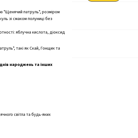
кою "Щенячий патруль", розміром
куль зі смаком полуниці без
отності: яблучна кислота, діоксид
труль", такі як Скай, Гонщик та
днів народжень та інших
нячного світла та будь-яких