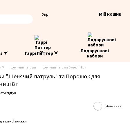
Мій кошик
Укр
Подарункові
gs ⮟
Гаррі Поттер ⮟
набори
и ⮟
Щенячий патруль
Щенячий патруль Sweet`n Fun
ірки "Щенячий патруль" та Порошок для
иці 8 г
ати відгук
В бажання
чувальної знижки