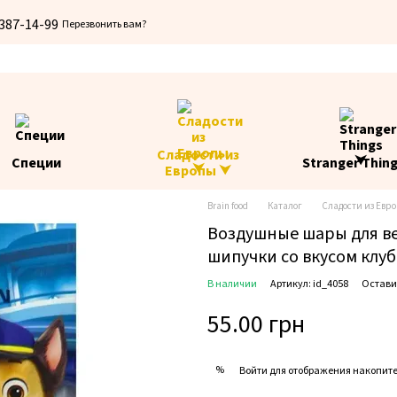
 387-14-99
Перезвонить вам?
Сладости из
Специи
Stranger Thin
Европы ⮟
Brain food
Каталог
Сладости из Евр
Воздушные шары для в
шипучки со вкусом клуб
В наличии
Артикул: id_4058
Остави
55.00 грн
%
Войти
для отображения накопите