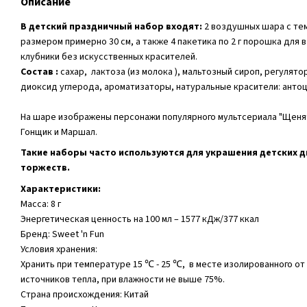
Описание
В детский праздничный набор входят:
2 воздушных шара с тем
размером примерно 30 см, а также 4 пакетика по 2 г порошка для
клубники без искусственных красителей.
Состав :
сахар, лактоза (из молока ), мальтозный сироп, регулято
диоксид углерода, ароматизаторы, натуральные красители: анто
На шаре изображены персонажи популярного мультсериала "Щенячи
Гонщик и Маршал.
Такие наборы часто используются для украшения детских д
торжеств.
Характеристики:
Масса: 8 г
Энергетическая ценность на 100 мл – 1577 кДж/377 ккал
Бренд: Sweet 'n Fun
Условия хранения:
Хранить при температуре 15 ℃ - 25 ℃, в месте изолированного от
источников тепла, при влажности не выше 75%.
Страна происхождения: Китай