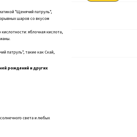
атикой "Щенячий патруль",
 взрывных шаров со вкусом
р кислотности: яблочная кислота,
цианы.
й патруль", такие как Скай,
ней рождений и других
 солнечного света и любых