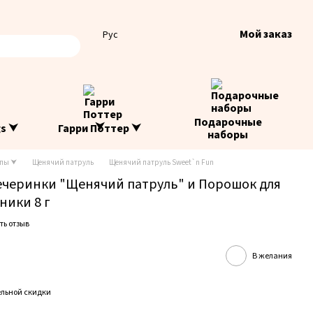
Мой заказ
Рус
Подарочные
gs ⮟
Гарри Поттер ⮟
наборы
опы ⮟
Щенячий патруль
Щенячий патруль Sweet`n Fun
ечеринки "Щенячий патруль" и Порошок для
ники 8 г
ть отзыв
В желания
льной скидки