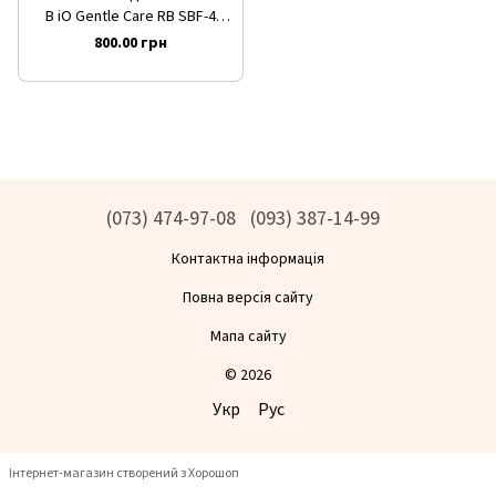
B iO Gentle Care RB SBF-4
Black Ніжний догляд (чорні х 4
800.00 грн
шт)
(073) 474-97-08
(093) 387-14-99
Контактна інформація
Повна версія сайту
Мапа сайту
© 2026
Укр
Рус
Інтернет-магазин створений з Хорошоп