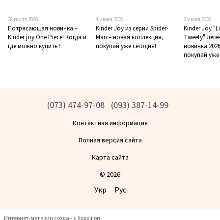
28 июля 2026
4 июня 2026
2 июня 2026
Потрясающая новинка –
Kinder Joy из серии Spider-
Kinder Joy "
Kinder joy One Piece! Когда и
Man – новая коллекция,
Tweety" лег
где можно купить?
покупай уже сегодня!
новинка 2026
покупай уже
(073) 474-97-08
(093) 387-14-99
Контактная информация
Полная версия сайта
Карта сайта
© 2026
Укр
Рус
Интернет-магазин создан с Хорошоп