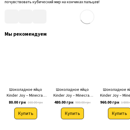
почувствовать кубический мир на кончиках пальцев!
Мы рекомендуем
Шоколадное яйцо
Шоколадное яйцо
Шоколадное я
Kinder Joy – Minecraft
Kinder Joy – Minecraft
Kinder Joy – Mine
Киндер Джой
Киндер Джой
Киндер Джо
80.00 грн
480.00 грн
960.00 грн
160.00 грн
900.00 грн
1 800.
Майнкрафт (коллекция
Майнкрафт (коллекция
Майнкрафт (колл
2026) 20 г, 1 шт
2026) 20 г, 6 шт
2026) 20 г, 12
Купить
Купить
Купить