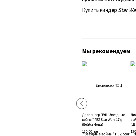
Купить киндер
Star Wa
Мы рекомендуем
Диспенсер ПЭЦ "Звездные
Ди
войны" PEZ Star Wars 17 g
вой
(Бейби Йода)
(Ш
130.00 грн
130