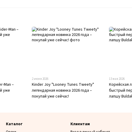
2 июня 2026
13 мая 2026
er-Man –
Kinder Joy "Looney Tunes Tweety"
Корейская л
ай уже
легендарная новинка 2026 года –
быстрый пер
покупай уже сейчас!
лапшу Bulda
Каталог
Клиентам