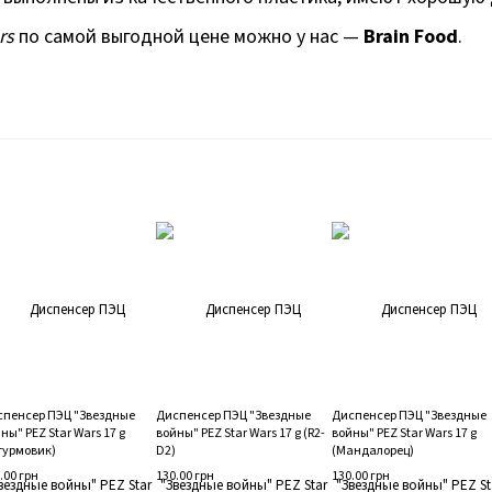
rs
по самой выгодной цене можно у нас —
Brain Food
.
спенсер ПЭЦ "Звездные
Диспенсер ПЭЦ "Звездные
Диспенсер ПЭЦ "Звездные
ны" PEZ Star Wars 17 g
войны" PEZ Star Wars 17 g (R2-
войны" PEZ Star Wars 17 g
турмовик)
D2)
(Мандалорец)
.00 грн
130.00 грн
130.00 грн