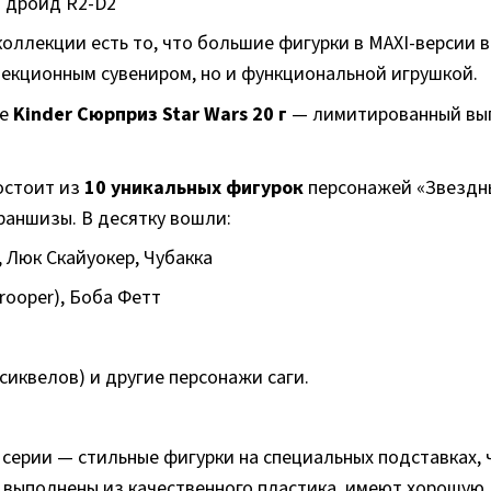
 дроид R2-D2
ллекции есть то, что большие фигурки в MAXI-версии в
лекционным сувениром, но и функциональной игрушкой.
ые
Kinder Сюрприз Star Wars 20 г
— лимитированный выпу
остоит из
10 уникальных фигурок
персонажей «Звездных
раншизы. В десятку вошли:
 Люк Скайуокер, Чубакка
rooper), Боба Фетт
 сиквелов) и другие персонажи саги.
ерии — стильные фигурки на специальных подставках,
 выполнены из качественного пластика, имеют хорошую