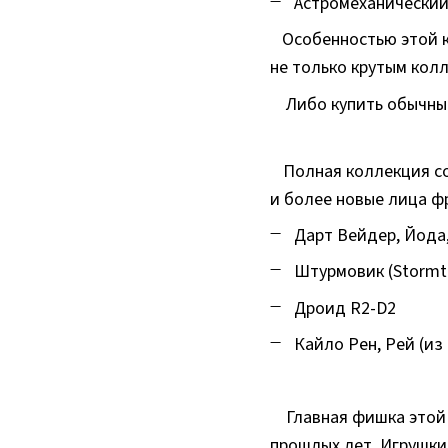
Астромеханический
Особенностью этой ко
не только крутым кол
Либо купить обычн
Полная коллекция с
и более новые лица ф
Дарт Вейдер, Йода,
Штурмовик (Stormt
Дроид R2-D2
Кайло Рен, Рей (из
Главная фишка этой с
прошлых лет. Игрушки