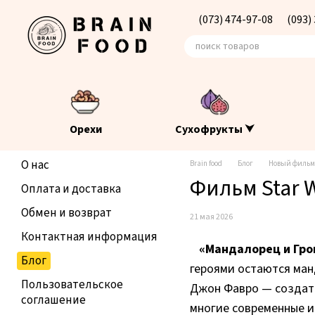
Перейти к основному контенту
(073) 474-97-08
(093)
Орехи
Сухофрукты ⮟
О нас
Brain food
Блог
Новый фильм 
Фильм Star 
Оплата и доставка
Обмен и возврат
21 мая 2026
Контактная информация
«Мандалорец и Гро
Блог
героями остаются ман
Пользовательское
Джон Фавро — создате
соглашение
многие современные 