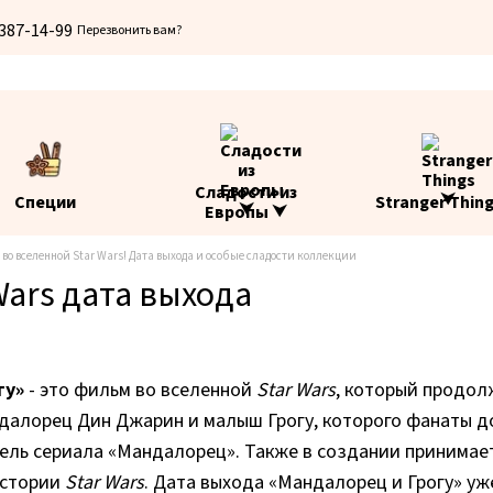
 387-14-99
Перезвонить вам?
Сладости из
Специи
Stranger Thin
Европы ⮟
во вселенной Star Wars! Дата выхода и особые сладости коллекции
Wars дата выхода
гу»
- это фильм во вселенной
Star Wars
, который продол
далорец Дин Джарин и малыш Грогу, которого фанаты до
ль сериала «Мандалорец». Также в создании принимает
истории
Star Wars
. Дата выхода «Мандалорец и Грогу» уже