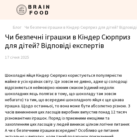
Блог
Чи безпечні іграшки в Кіндер Сюрприз для дітей? Відповіді
Чи безпечні іграшки в Кіндер Сюрприз
для дітей? Відповіді експертів
17 січня 2025
Шоколадні яйця Кіндер Сюрприз користуються популярністю
майже в усіх країнах світу. Це зовсім не дивно, адже ці солодощі
відрізняються неймовірно ніжним смаком (єдиний недолік
шоколадних яєць полягає в тому, що шоколаду там зовсім
небагато) та тим, що всередині шоколадного яйця є ще цікава
іграшка. Щодо останньої, то вона може бути абсолютно різною. З
часів виникнення цих ласощів виробник випустив понад 12 тисяч
різноманітних іграшок. Поряд із приємними емоціями та
захопленням цих ласощів у людей виникає цілком логічне питання:
А чи є безпечними іграшки всередині? Особливо це питання
актуально у випадку, коли такий подарунок призначений