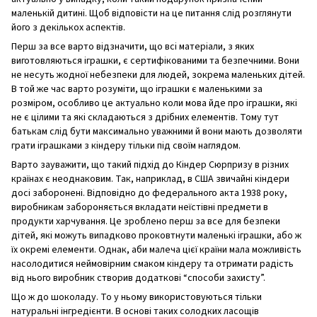
маленькій дитині. Щоб відповісти на це питання слід розглянути
його з декількох аспектів.
Перш за все варто відзначити, що всі матеріали, з яких
виготовляються іграшки, є сертифікованими та безпечними. Вони
не несуть жодної небезпеки для людей, зокрема маленьких дітей.
В той же час варто розуміти, що іграшки є маленькими за
розміром, особливо це актуально коли мова йде про іграшки, які
не є цілими та які складаються з дрібних елементів. Тому тут
батькам слід бути максимально уважними й вони мають дозволяти
грати іграшками з кіндеру тільки під своїм наглядом.
Варто зауважити, що такий підхід до Кіндер Сюрпризу в різних
країнах є неоднаковим. Так, наприклад, в США звичайні кіндери
досі заборонені. Відповідно до федерального акта 1938 року,
виробникам забороняється вкладати неїстівні предмети в
продукти харчування. Це зроблено перш за все для безпеки
дітей, які можуть випадково проковтнути маленькі іграшки, або ж
їх окремі елементи. Однак, аби малеча цієї країни мала можливість
насолодитися неймовірним смаком кіндеру та отримати радість
від нього виробник створив додаткові “способи захисту”.
Що ж до шоколаду. То у ньому використовуються тільки
натуральні інгредієнти. В основі таких солодких ласощів