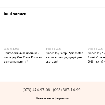
Інші записи
28 липня 2026
4 червня 2026
2 червня 2026
Приголомшлива новинка -
Kinder Joy із серії Spider-Man
Kinder Joy "
Kinder joy One Piece! Коли та
– нова колекція, купуй уже
Tweety" лег
де можна купити?
сьогодні!
2026 – купуй 
(073) 474-97-08
(093) 387-14-99
Контактна інформація