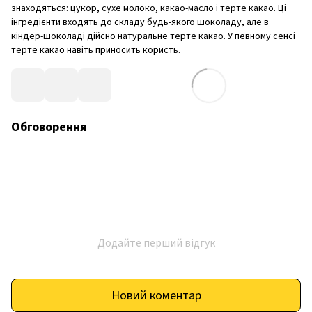
знаходяться: цукор, сухе молоко, какао-масло і терте какао. Ці
інгредієнти входять до складу будь-якого шоколаду, але в
кіндер-шоколаді дійсно натуральне терте какао. У певному сенсі
терте какао навіть приносить користь.
Обговорення
Додайте перший відгук
Новий коментар