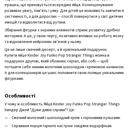
іграшка, що приховується всередині яйця. Колекціонування
розвиває увагу, пам’ять і уяву. Для дітей це можливість навчитися
системності, а для дорослих — спосіб повернутися у світ дитячих
емоцій та відволіктися від рутини.
Збирання фігурки з окремих елементів сприяє розвитку дрібної
моторики. А це, у свою чергу, позитивно впливає на роботу мозку
та відновлення нейронних зв’язків у ньому.
Це не лише смачний десерт, а й оригінальний подарунок.
Купити яйце Kinder Joy Funko Pop Stranger Things можна в
подарунок другові, який обожнює серіал, або собі — щоб
потішити себе ніжним молочним шоколадом і кремовою начинкою.
А для колекціонерів це шанс поповнити свою полицю унікальними
фігурками.
Особливості
У чому ж особливість Яйця Kinder Joy Funko Pop Stranger Things
Киндер Джой "Дуже дивні справи"? Це:
Смачний молочний і шоколадний крем з горіховими кульками.
Справжня порція гарного настрою завдяки ендорфінам.