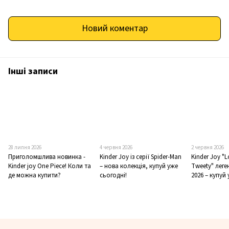
Новий коментар
Інші записи
28 липня 2026
4 червня 2026
2 червня 2026
Приголомшлива новинка -
Kinder Joy із серії Spider-Man
Kinder Joy "
Kinder joy One Piece! Коли та
– нова колекція, купуй уже
Tweety" лег
де можна купити?
сьогодні!
2026 – купуй 