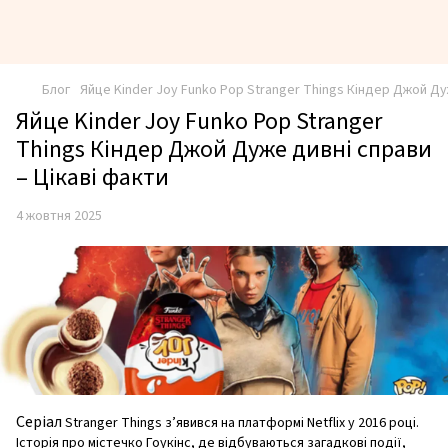
Блог
Яйце Kinder Joy Funko Pop Stranger Things Кіндер Джой Ду
Яйце Kinder Joy Funko Pop Stranger
Things Кіндер Джой Дуже дивні справи
– Цікаві факти
4 жовтня 2025
Серіал
Stranger Things з’явився на платформі Netflix у 2016 році.
Історія про містечко Гоукінс, де відбуваються загадкові події,