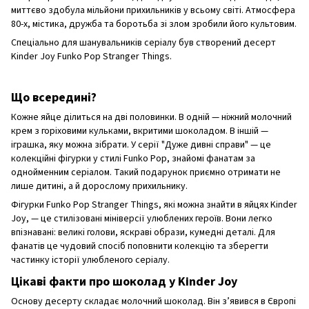
миттєво здобула мільйони прихильників у всьому світі. Атмосфера
80-х, містика, дружба та боротьба зі злом зробили його культовим.
Спеціально для шанувальників серіалу був створений десерт
Kinder Joy Funko Pop Stranger Things.
Що всередині?
Кожне яйце ділиться на дві половинки. В одній — ніжний молочний
крем з горіховими кульками, вкритими шоколадом. В іншій —
іграшка, яку можна зібрати. У серії "Дуже дивні справи" — це
колекційні фігурки у стилі Funko Pop, знайомі фанатам за
однойменним серіалом. Такий подарунок приємно отримати не
лише дитині, а й дорослому прихильнику.
Фігурки Funko Pop Stranger Things, які можна знайти в яйцях Kinder
Joy, — це стилізовані мініверсії улюблених героїв. Вони легко
впізнавані: великі голови, яскраві образи, кумедні деталі. Для
фанатів це чудовий спосіб поповнити колекцію та зберегти
частинку історії улюбленого серіалу.
Цікаві факти про шоколад у Kinder Joy
Основу десерту складає молочний шоколад. Він з’явився в Європі