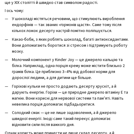
ще у XIX столітті й швидко став символом радості.
І ось чому:
У шоколаді містяться речовини, що стимулюють вироблення
ендорфінів — так званих «гормонів щастя». Саме тому після
кількох ложок десерту настрій помітно поліпшується.
Какао-боби, з яких роблять шоколад, багаті антиоксидантами.
Вони допомагають боротися зі стресом і підтримують роботу
мозку.
Молочний компонент у Kinder Joy — це джерело кальцію та
білка. Наприклад, одна порція крему може містити близько 2
грамів білка. Це приблизно 3–4% від добової норми для
дорослої людини, а для дитини ще більше.
Горіхові кульки не просто додають десерту хрускіт, а й
дарують енергію. Горіхи — це природне джерело вітаміну Е та
магнію. Вони корисні для нервової системи та пам’яті. Навіть
невелика порція допомагає підбадьоритися.
Солодкий смак — це не лише задоволення, а й джерело
швидкої енергії. Іноді саме такий перекус допомагає
відновити сили після важкого дня.
Однак користь може принести не лише склад десерту, а й