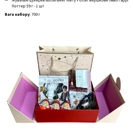
Жувальні цукерки ButterBeer Harry Potter вершкове пиво Гаррі
Поттер 59 г - 1 шт
Вага набору
: 700 г