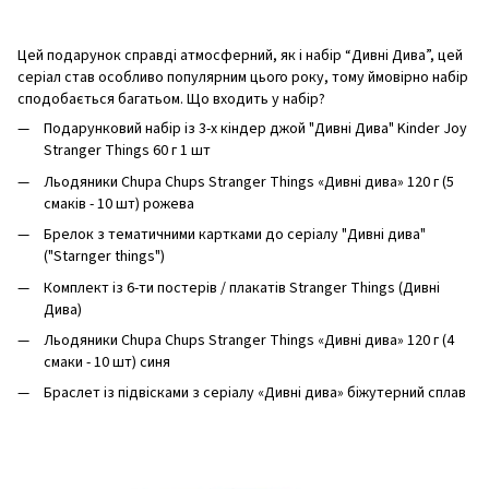
Цей подарунок справді атмосферний, як і набір “Дивні Дива”, цей
серіал став особливо популярним цього року, тому ймовірно набір
сподобається багатьом. Що входить у набір?
Подарунковий набір із 3-х кіндер джой "Дивні Дива" Kinder Joy
Stranger Things 60 г 1 шт
Льодяники Chupa Chups Stranger Things «Дивні дива» 120 г (5
смаків - 10 шт) рожева
Брелок з тематичними картками до серіалу "Дивні дива"
("Starnger things")
Комплект із 6-ти постерів / плакатів Stranger Things (Дивні
Дива)
Льодяники Chupa Chups Stranger Things «Дивні дива» 120 г (4
смаки - 10 шт) синя
Браслет із підвісками з серіалу «Дивні дива» біжутерний сплав