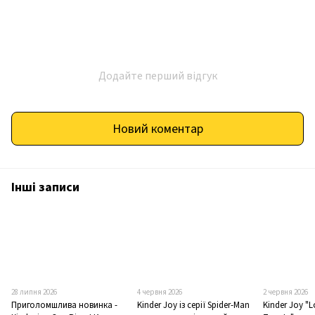
Додайте перший відгук
Новий коментар
Інші записи
28 липня 2026
4 червня 2026
2 червня 2026
Приголомшлива новинка -
Kinder Joy із серії Spider-Man
Kinder Joy "