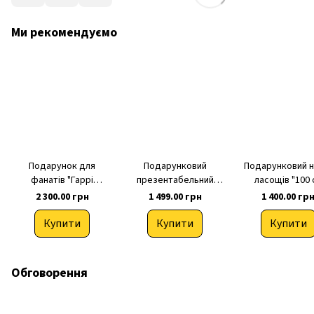
Ми рекомендуємо
Подарунок для
Подарунковий
Подарунковий н
фанатів "Гаррі
презентабельний
ласощів "100 
Поттера" (Harry Potter)
набір "Найкращі
Кохання"
2 300.00 грн
1 499.00 грн
1 400.00 гр
побажання"
Купити
Купити
Купити
Обговорення