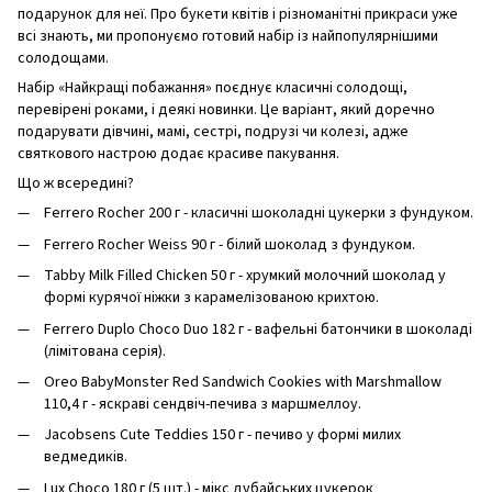
подарунок для неї. Про букети квітів і різноманітні прикраси уже
всі знають, ми пропонуємо готовий набір із найпопулярнішими
солодощами.
Набір «Найкращі побажання» поєднує класичні солодощі,
перевірені роками, і деякі новинки. Це варіант, який доречно
подарувати дівчині, мамі, сестрі, подрузі чи колезі, адже
святкового настрою додає красиве пакування.
Що ж всередині?
Ferrero Rocher 200 г - класичні шоколадні цукерки з фундуком.
Ferrero Rocher Weiss 90 г - білий шоколад з фундуком.
Tabby Milk Filled Chicken 50 г - хрумкий молочний шоколад у
формі курячої ніжки з карамелізованою крихтою.
Ferrero Duplo Choco Duo 182 г - вафельні батончики в шоколаді
(лімітована серія).
Oreo BabyMonster Red Sandwich Cookies with Marshmallow
110,4 г - яскраві сендвіч-печива з маршмеллоу.
Jacobsens Cute Teddies 150 г - печиво у формі милих
ведмедиків.
Lux Choco 180 г (5 шт.) - мікс дубайських цукерок