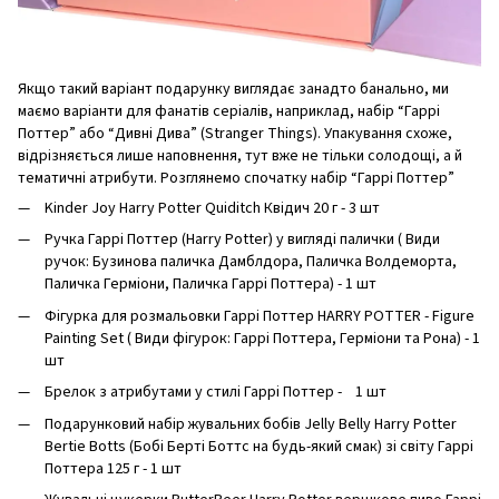
Якщо такий варіант подарунку виглядає занадто банально, ми
маємо варіанти для фанатів серіалів, наприклад, набір “Гаррі
Поттер” або “Дивні Дива” (Stranger Things). Упакування схоже,
відрізняється лише наповнення, тут вже не тільки солодощі, а й
тематичні атрибути. Розглянемо спочатку набір “Гаррі Поттер”
Kinder Joy Harry Potter Quiditch Квідич 20 г - 3 шт
Ручка Гаррі Поттер (Harry Potter) у вигляді палички ( Види
ручок: Бузинова паличка Дамблдора, Паличка Волдеморта,
Паличка Герміони, Паличка Гаррі Поттера) - 1 шт
Фігурка для розмальовки Гаррі Поттер HARRY POTTER - Figure
Painting Set ( Види фігурок: Гаррі Поттера, Герміони та Рона) - 1
шт
Брелок з атрибутами у стилі Гаррі Поттер - 1 шт
Подарунковий набір жувальних бобів Jelly Belly Harry Potter
Bertie Botts (Бобі Берті Боттс на будь-який смак) зі світу Гаррі
Поттера 125 г - 1 шт