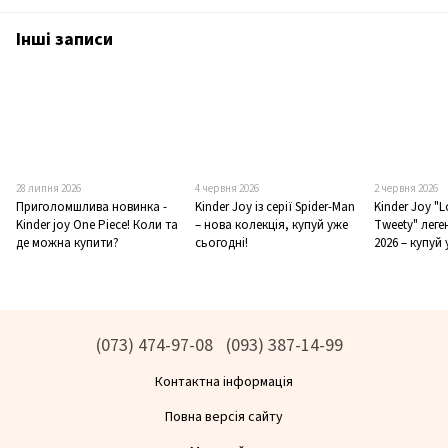
Інші записи
28 липня 2026
4 червня 2026
2 червня 2026
Приголомшлива новинка -
Kinder Joy із серії Spider-Man
Kinder Joy "
Kinder joy One Piece! Коли та
– нова колекція, купуй уже
Tweety" лег
де можна купити?
сьогодні!
2026 – купуй 
(073) 474-97-08
(093) 387-14-99
Контактна інформація
Повна версія сайту