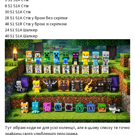
3 S1 S1A Стів
6 S1 S1A Стів
30 S1 S1A Стів
28 S1 S1A Стів у броні без скріпки
48 S1 S1R Стів у броні зі скріпкою
24 S1 S1A Шалкер
40 S1 S1A Шалкер
Тут зібрані коди не для усієї колекції, але в цьому списку ти точно
знайдеш свого улюбленого персонажа.