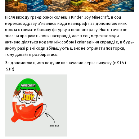
Після виходу грандіозної колекції Kinder Joy Minecraft, в соц
мережах одразу з’явились коди майнкрафт за допомогою яких
можна отримати бажану фігурку з першого разу. Ніхто точно не
знає чи працюють вони насправді, але в соц мережах люди
активно діляться кодами між собою і співпадіння справді є, в будь-
якому разі різні коди збільшують шанс не отримати повторки,
тому давайте розбиратись.
За допомогою цього коду ми визначаємо серію випуску (є S1A і
S1R)