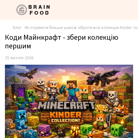
Блог
Як отримати більше шансів зібрати всю колекцію Kinder Jo
Коди Майнкрафт - збери колекцію
першим
25 лютого 2026