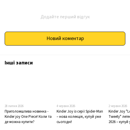
Додайте перший відгук
Новий коментар
Інші записи
28 липня 2026
4 червня 2026
2 червня 2026
Приголомшлива новинка -
Kinder Joy із серії Spider-Man
Kinder Joy "
Kinder joy One Piece! Коли та
– нова колекція, купуй уже
Tweety" лег
де можна купити?
сьогодні!
2026 – купуй 