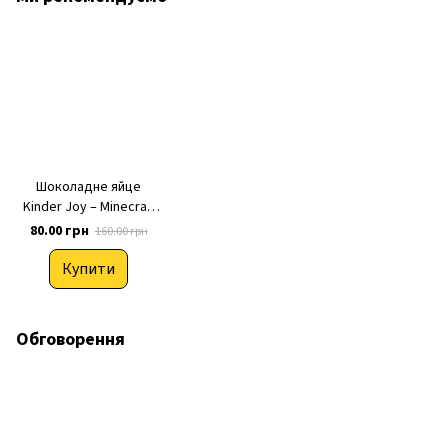
Шоколадне яйце
Kinder Joy – Minecraft
Кіндер Джой
80.00 грн
160.00 грн
Майнкрафт (колекція
2026) 20 г, 1 шт
Купити
Обговорення